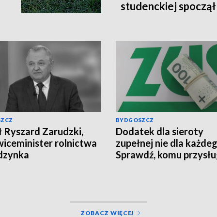
studenckiej spoczą
SZCZ
BYDGOSZCZ
 Ryszard Zarudzki,
Dodatek dla sieroty
wiceminister rolnictwa
zupełnej nie dla każdeg
dzynka
Sprawdź, komu przysłu
świadczenie z ZUS
ZOBACZ WIĘCEJ