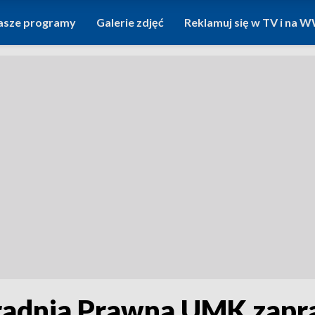
asze programy
Galerie zdjęć
Reklamuj się w TV i na
radnia Prawna UMK zapr