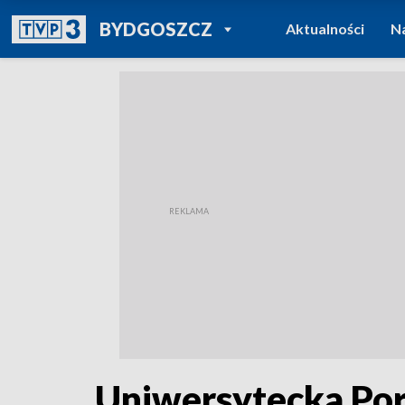
POWRÓT DO
BYDGOSZCZ
Aktualności
N
TVP REGIONY
Uniwersytecka Po