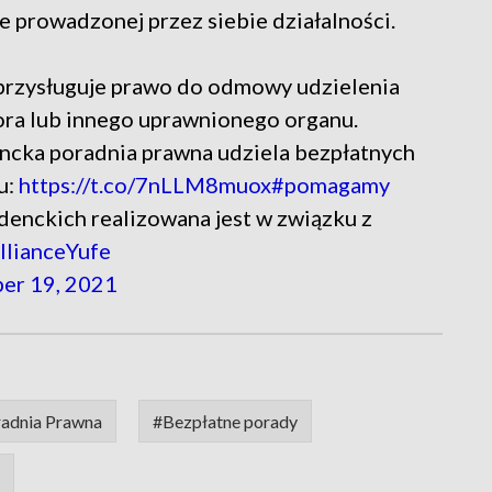
 prowadzonej przez siebie działalności.
 przysługuje prawo do odmowy udzielenia
ora lub innego uprawnionego organu.
cka poradnia prawna udziela bezpłatnych
u:
https://t.co/7nLLM8muox
#pomagamy
enckich realizowana jest w związku z
lianceYufe
er 19, 2021
adnia Prawna
#Bezpłatne porady