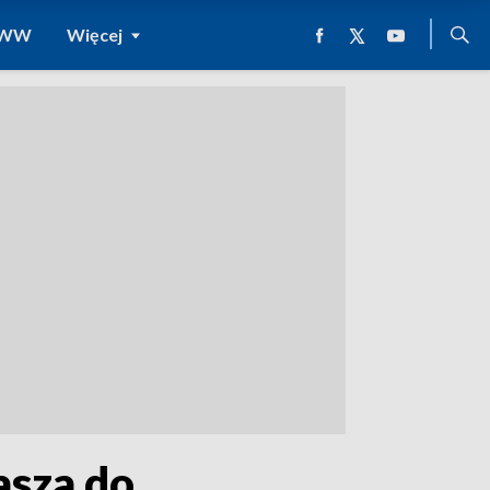
 WWW
Więcej
asza do