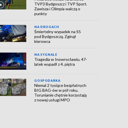
TVP3 Bydgoszcz i TVP Sport.
Zawisza i Olimpia walczą o
punkty
NA DROGACH
Śmiertelny wypadek na S5
pod Bydgoszczą. Zginął
kierowca
NA SYGNALE
Tragedia w Inowrocławiu. 47-
latek wypadł z 4. piętra
GOSPODARKA
Niemal 2 tysiące bezpłatnych
BIG BAG-ów w pół roku.
Torunianie chętnie korzystają
z nowej usługi MPO