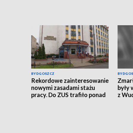
BYDGOSZCZ
BYDGO
Rekordowe zainteresowanie
Zmarł
nowymi zasadami stażu
były 
pracy. Do ZUS trafiło ponad
z Wu
800 tys. wniosków