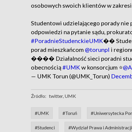
osobowych swoich klientów w zakresie
Studentowi udzielającego porady nie
odpowiedzi na pytanie sądu, prokurat
#PoradnieStudenckieUMK
�� Studen
porad mieszkańcom
@torunpl
i region
���� Działalność sieci poradni stud
obecnością
#UMK
w konsorcjum ⭐
@Al
— UMK Torun (@UMK_Torun)
Decemb
Źródło:
twitter, UMK
#UMK
#Toruń
#Uniwersytecka Por
#Studenci
#Wydział Prawa i Administracji