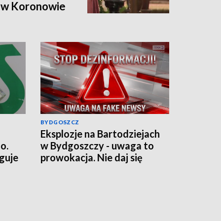
ł w Koronowie
BYDGOSZCZ
Eksplozje na Bartodziejach
o.
w Bydgoszczy - uwaga to
guje
prowokacja. Nie daj się
wciągnąć w grę chaosu
informacyjnego