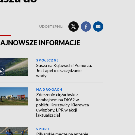
UDOSTĘPNIJ:
AJNOWSZE INFORMACJE
SPOŁECZNE
Susza na Kujawach i Pomorzu.
Jest apel o oszczędzanie
wody
NA DROGACH
Zderzenie ciężarówki z
kombajnem na DK62 w
pobliżu Kruszwicy. Kierowca
uwięziony, LPR w akcji
[aktualizacja]
SPORT
Piłkarskie mecze na antenie