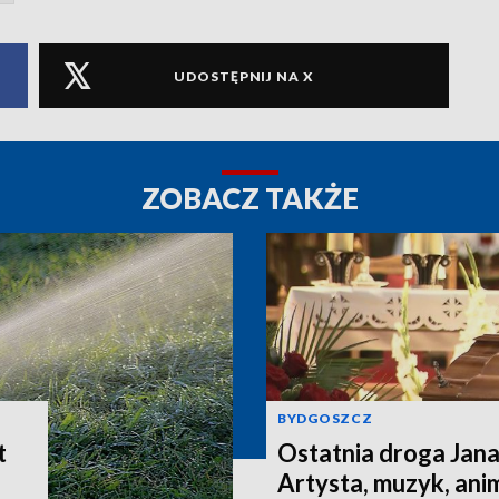
UDOSTĘPNIJ NA X
ZOBACZ TAKŻE
BYDGOSZCZ
t
Ostatnia droga Jan
Artysta, muzyk, ani