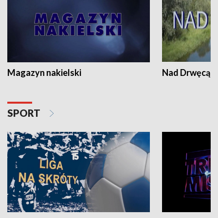
Magazyn nakielski
Nad Drwęcą
SPORT