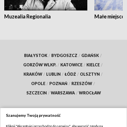
Muzealia Regionalia
Małe miejscow
BIAŁYSTOK
/
BYDGOSZCZ
/
GDAŃSK
/
GORZÓW WLKP.
/
KATOWICE
/
KIELCE
/
KRAKÓW
/
LUBLIN
/
ŁÓDŹ
/
OLSZTYN
/
OPOLE
/
POZNAŃ
/
RZESZÓW
/
SZCZECIN
/
WARSZAWA
/
WROCŁAW
Szanujemy Twoją prywatność
Dołącz do nas:
Kliknij "Akceptuję i przechodzę do serwisu", aby wyrazić zgody na