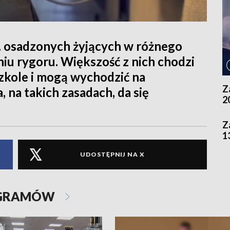
ys. osadzonych żyjących w różnego
niu rygoru. Większość z nich chodzi
szkole i mogą wychodzić na
Z
, na takich zasadach, da się
2
Z
1
UDOSTĘPNIJ NA X
OGRAMÓW