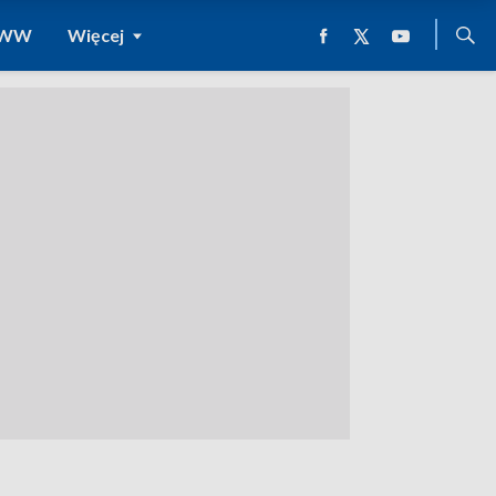
 WWW
Więcej