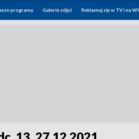
asze programy
Galerie zdjęć
Reklamuj się w TV i na
c. 13, 27.12.2021