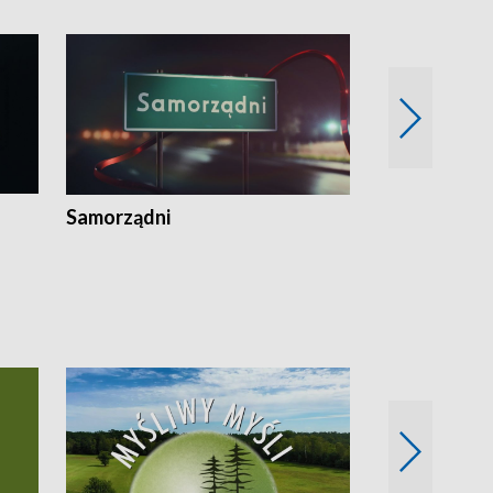
Samorządni
Wspólna sp