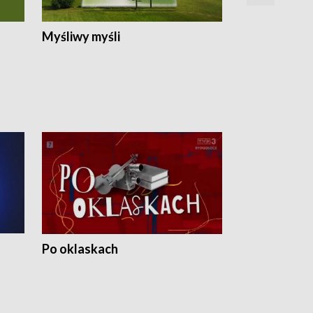
Myśliwy myśli
Spotkania z 
Po oklaskach