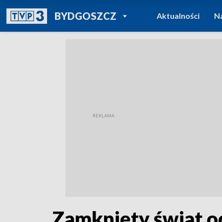
POWRÓT DO
BYDGOSZCZ
Aktualności
N
TVP REGIONY
Zamknięty świat od