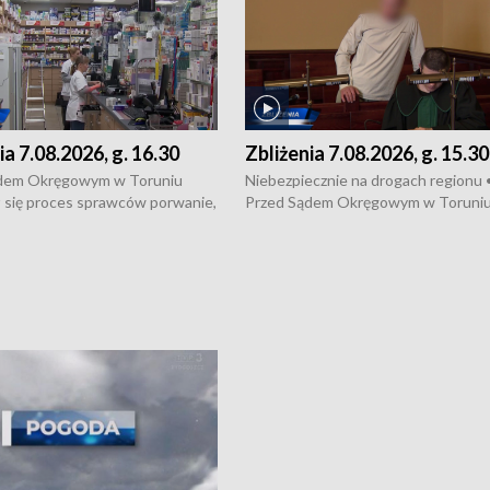
ia 7.08.2026, g. 16.30
Zbliżenia 7.08.2026, g. 15.30
dem Okręgowym w Toruniu
Niebezpiecznie na drogach regionu 
 się proces sprawców porwanie,
Przed Sądem Okręgowym w Toruni
 tortur pod Grudziądzem • 3 mln
rozpoczął się proces sprawców por
 mogą wynosić straty po pożarze
pobicie i tortur pod Grudziądzem • 
Kossaka w Bydgoszczy •
o oszczędzanie wody • Ważne dla
cznie na drogach regionu •
rolników badania w Stacji Doświadcz
ąg sporu o pranie na bydgoskich
Oceny Odmian w Chrząstowie
kach