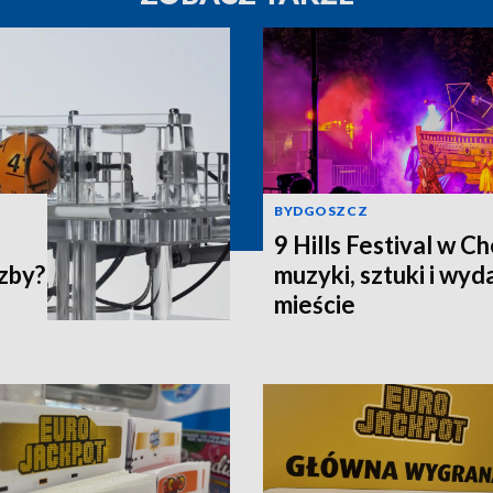
BYDGOSZCZ
9 Hills Festival w C
czby?
muzyki, sztuki i wy
mieście