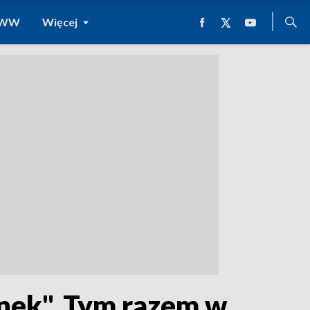
 WWW
Więcej
unek". Tym razem w