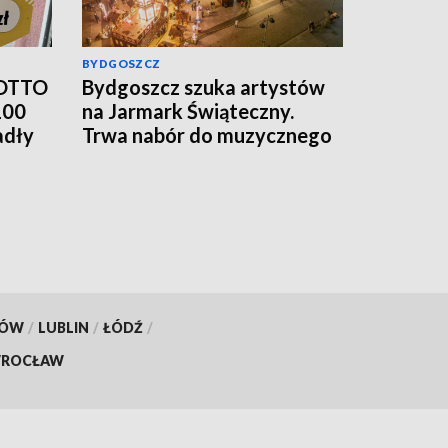
BYDGOSZCZ
LOTTO
Bydgoszcz szuka artystów
100
na Jarmark Świąteczny.
adły
Trwa nabór do muzycznego
programu
KÓW
/
LUBLIN
/
ŁÓDŹ
/
ROCŁAW