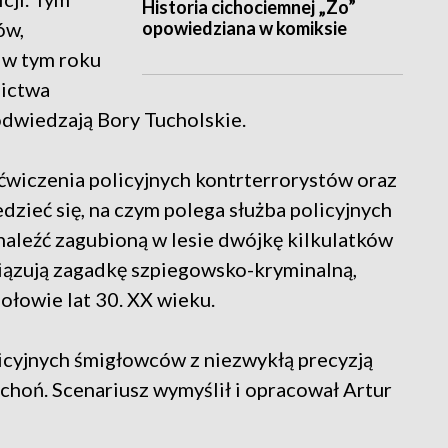
Historia cichociemnej „Zo”
opowiedziana w komiksie
ów,
y w tym roku
nictwa
 odwiedzają Bory Tucholskie.
ćwiczenia policyjnych kontrterrorystów oraz
dzieć się, na czym polega służba policyjnych
naleźć zagubioną w lesie dwójkę kilkulatków
związują zagadkę szpiegowsko-kryminalną,
ołowie lat 30. XX wieku.
licyjnych śmigłowców z niezwykłą precyzją
choń. Scenariusz wymyślił i opracował Artur