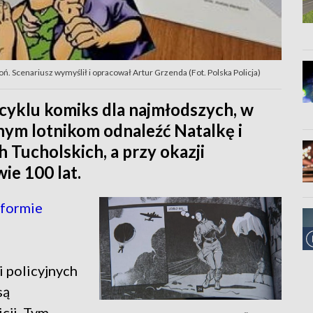
. Scenariusz wymyślił i opracował Artur Grzenda (Fot. Polska Policja)
 cyklu komiks dla najmłodszych, w
nym lotnikom odnaleźć Natalkę i
 Tucholskich, a przy okazji
ie 100 lat.
 formie
i policyjnych
są
cji. Tym