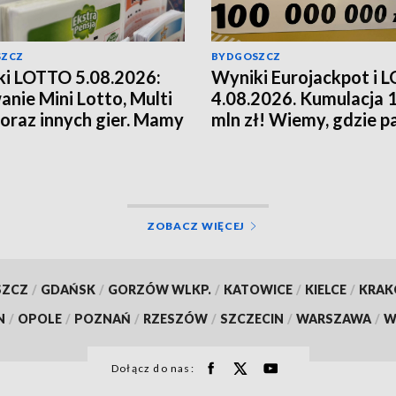
SZCZ
BYDGOSZCZ
i LOTTO 5.08.2026:
Wyniki Eurojackpot i 
anie Mini Lotto, Multi
4.08.2026. Kumulacja 
 oraz innych gier. Mamy
mln zł! Wiemy, gdzie p
!
wysokie wygrane
ZOBACZ WIĘCEJ
SZCZ
/
GDAŃSK
/
GORZÓW WLKP.
/
KATOWICE
/
KIELCE
/
KRA
N
/
OPOLE
/
POZNAŃ
/
RZESZÓW
/
SZCZECIN
/
WARSZAWA
/
W
Dołącz do nas: