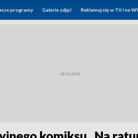
asze programy
Galerie zdjęć
Reklamuj się w TV i na
cyjnego komiksu „Na rat