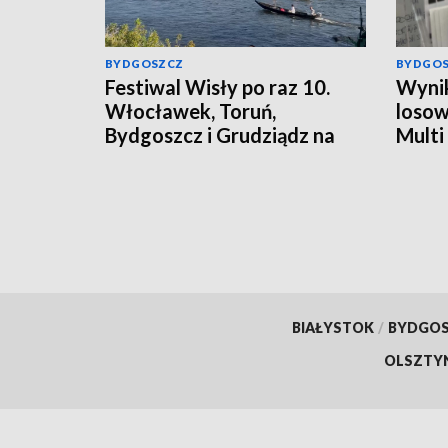
BYDGOSZCZ
BYDGO
Festiwal Wisły po raz 10.
Wynik
Włocławek, Toruń,
losow
Bydgoszcz i Grudziądz na
Multi
trasie jubileuszowej edycji
liczby
BIAŁYSTOK
/
BYDGO
OLSZTY