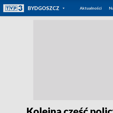
POWRÓT DO
BYDGOSZCZ
Aktualności
N
TVP REGIONY
Kolejna część poli