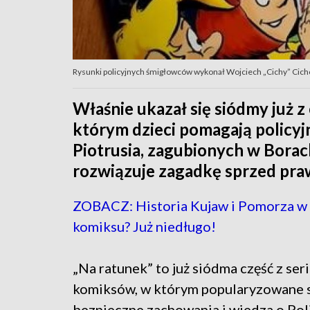
Rysunki policyjnych śmigłowców wykonał Wojciech „Cichy” Cichoń
Właśnie ukazał się siódmy już z
którym dzieci pomagają policyj
Piotrusia, zagubionych w Borach
rozwiązuje zagadkę sprzed praw
ZOBACZ: Historia Kujaw i Pomorza w
komiksu? Już niedługo!
„Na ratunek” to już siódma część z seri
komiksów, w którym popularyzowane 
bezpieczne zachowania i wiedza o Poli