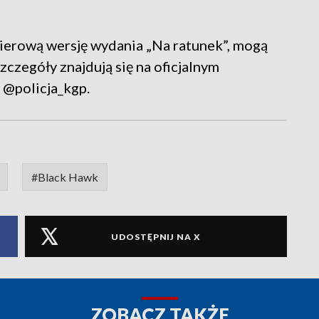
pierową wersję wydania „Na ratunek”, mogą
zczegóły znajdują się na oficjalnym
 @policja_kgp.
#Black Hawk
UDOSTĘPNIJ NA X
ZOBACZ TAKŻE