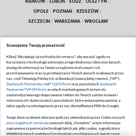
KRAKÓW
/
LUBLIN
/
ŁÓDŹ
/
OLSZTYN
/
OPOLE
/
POZNAŃ
/
RZESZÓW
/
SZCZECIN
/
WARSZAWA
/
WROCŁAW
Szanujemy Twoją prywatność
Dołącz do nas:
Kliknij "Akceptuję i przechodzę do serwisu", aby wyrazić zgody na
korzystanie z technologii automatycznego śledzenia i zbierania danych,
TVP
dostęp do informacji na Twoim urządzeniu końcowym i ich
Abonament TVP
przechowywanie oraz na przetwarzanie Twoich danych osobowych przez
Regulamin TVP
nas, czyli Telewizję Polską S.A. w likwidacji (zwaną dalej również „TVP”),
Emisja w TVP
Polityka prywatności
Zaufanych Partnerów z IAB* (1201 firm)
oraz pozostałych
Zaufanych
Partnerów TVP (93 firm)
, w celach marketingowych (w tym do
Centrum informacji TVP
Moje zgody
zautomatyzowanego dopasowania reklam do Twoich zainteresowań i
mierzenia ich skuteczności) i pozostałych, które wskazujemy poniżej, a
Naziemna Telewizja Cyfrowa
Pomoc
także zgody na udostępnianie przez nas identyfikatora PPID do Google.
Sklep TVP
Biuro reklamy
Twoje dane osobowe zbierane podczas odwiedzania przez Ciebie naszych
Rada Programowa
Kontakt
poszczególnych serwisów
zwanych dalej „Portalem”, w tym informacje
zapisywane za pomocą technologii takich jak: pliki cookie, sygnalizatory
System NOS
WWW lub innych podobnych technologii umożliwiających świadczenie