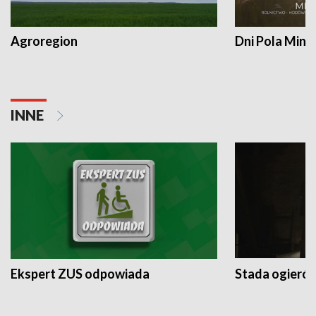
Agroregion
Dni Pola Min
INNE
Ekspert ZUS odpowiada
Stada ogieró