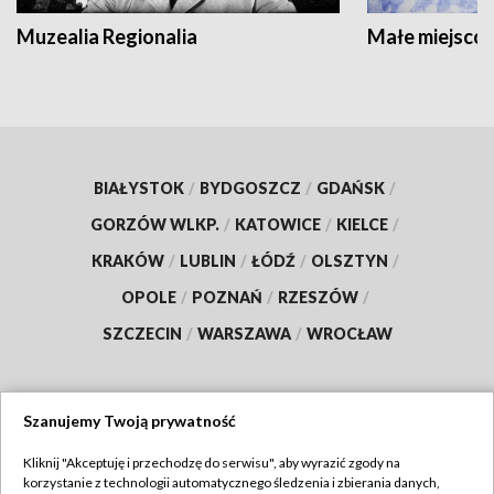
Muzealia Regionalia
Małe miejscow
BIAŁYSTOK
/
BYDGOSZCZ
/
GDAŃSK
/
GORZÓW WLKP.
/
KATOWICE
/
KIELCE
/
KRAKÓW
/
LUBLIN
/
ŁÓDŹ
/
OLSZTYN
/
OPOLE
/
POZNAŃ
/
RZESZÓW
/
SZCZECIN
/
WARSZAWA
/
WROCŁAW
Szanujemy Twoją prywatność
Dołącz do nas:
Kliknij "Akceptuję i przechodzę do serwisu", aby wyrazić zgody na
korzystanie z technologii automatycznego śledzenia i zbierania danych,
TVP