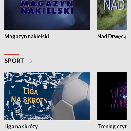
Magazyn nakielski
Nad Drwęcą
SPORT
Liga na skróty
Trening czyni 