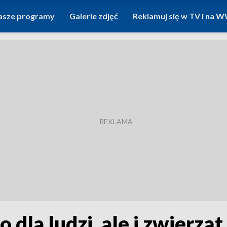
asze programy
Galerie zdjęć
Reklamuj się w TV i na
o dla ludzi, ale i zwierzą