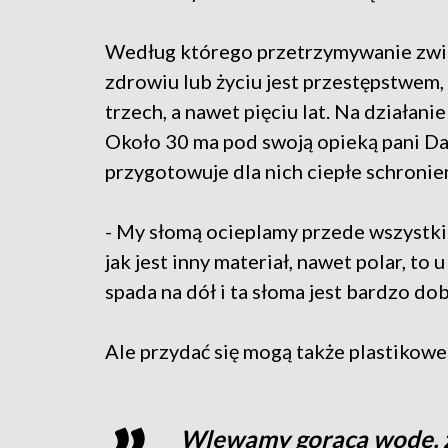
Według którego przetrzymywanie zwie
zdrowiu lub życiu jest przestępstwem,
trzech, a nawet pięciu lat. Na działan
Około 30 ma pod swoją opieką pani Dan
przygotowuje dla nich ciepłe schronien
- My słomą ocieplamy przede wszystkim
jak jest inny materiał, nawet polar, to 
spada na dół i ta słoma jest bardzo do
Ale przydać się mogą także plastikowe 
Wlewamy gorącą wodę, z