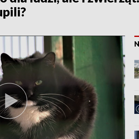
pili?
N