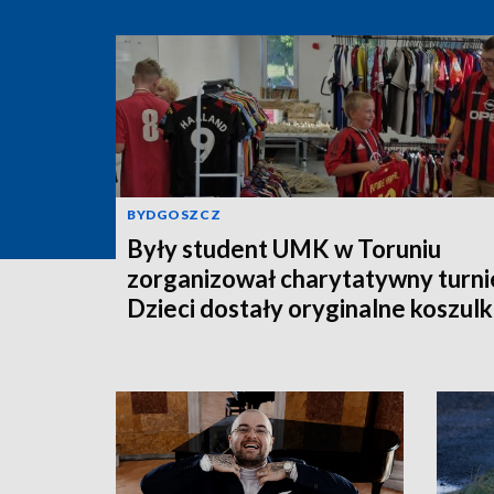
BYDGOSZCZ
Były student UMK w Toruniu
zorganizował charytatywny turnie
Dzieci dostały oryginalne koszulk
piłkarskie [zdjęcia]