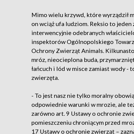
Mimo wielu krzywd, które wyrządził m
on wciąż ufa ludziom. Reksio to jeden
interwencyjnie odebranych właścicie
inspektorów Ogólnopolskiego Towar
Ochrony Zwierząt Animals. Kilkunast
mróz, nieocieplona buda, przymarznię
łańcuch i lód w misce zamiast wody - t
zwierzęta.
- To jest nasz nie tylko moralny obow
odpowiednie warunki w mrozie, ale też
zarówno art. 9 Ustawy o ochronie zwi
pomieszczeniu chroniącym przed mrozam
17 Ustawy o ochronie zwierząt – zazn