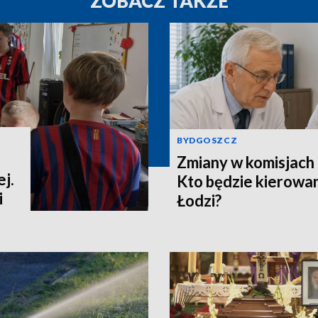
ZOBACZ TAKŻE
BYDGOSZCZ
Zmiany w komisjach 
j.
Kto będzie kierowa
i
Łodzi?