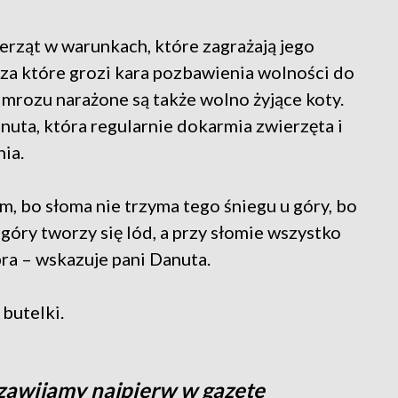
rząt w warunkach, które zagrażają jego
 za które grozi kara pozbawienia wolności do
ie mrozu narażone są także wolno żyjące koty.
uta, która regularnie dokarmia zwierzęta i
ia.
, bo słoma nie trzyma tego śniegu u góry, bo
u góry tworzy się lód, a przy słomie wszystko
bra – wskazuje pani Danuta.
butelki.
awijamy najpierw w gazetę