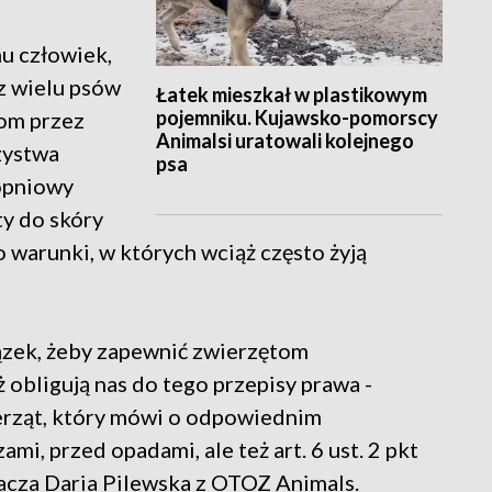
u człowiek,
 z wielu psów
Łatek mieszkał w plastikowym
pojemniku. Kujawsko-pomorscy
lom przez
Animalsi uratowali kolejnego
zystwa
psa
opniowy
ty do skóry
o warunki, w których wciąż często żyją
iązek, żeby zapewnić zwierzętom
 obligują nas do tego przepisy prawa -
erząt, który mówi o odpowiednim
i, przed opadami, ale też art. 6 ust. 2 pkt
acza Daria Pilewska z OTOZ Animals.