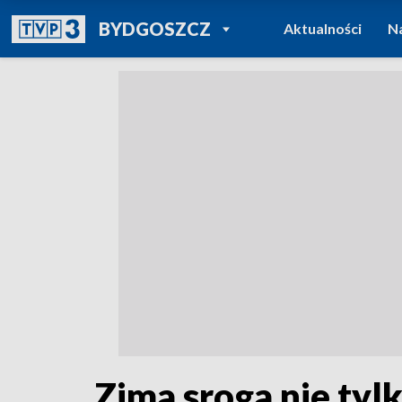
POWRÓT DO
BYDGOSZCZ
Aktualności
N
TVP REGIONY
Zima sroga nie tylk