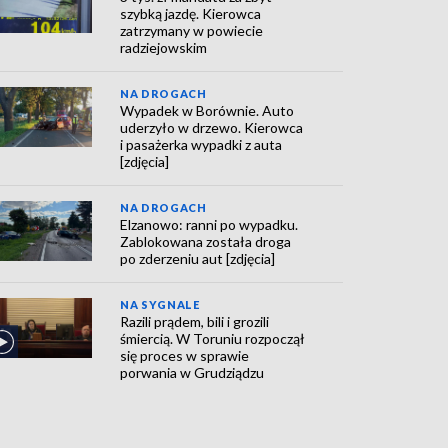
szybką jazdę. Kierowca
zatrzymany w powiecie
radziejowskim
NA DROGACH
Wypadek w Borównie. Auto
uderzyło w drzewo. Kierowca
i pasażerka wypadki z auta
[zdjęcia]
NA DROGACH
Elzanowo: ranni po wypadku.
Zablokowana została droga
po zderzeniu aut [zdjęcia]
NA SYGNALE
Razili prądem, bili i grozili
śmiercią. W Toruniu rozpoczął
się proces w sprawie
porwania w Grudziądzu