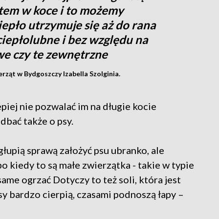
otem w koce i to możemy
iepło utrzymuje się aż do rana
ą ciepłolubne i bez względu na
we czy te zewnętrzne
rząt w Bydgoszczy Izabella Szolginia.
piej nie pozwalać im na długie kocie
bać także o psy.
głupią sprawą założyć psu ubranko, ale
bo kiedy to są małe zwierzątka - takie w typie
same ogrzać Dotyczy to też soli, która jest
sy bardzo cierpią, czasami podnoszą łapy –