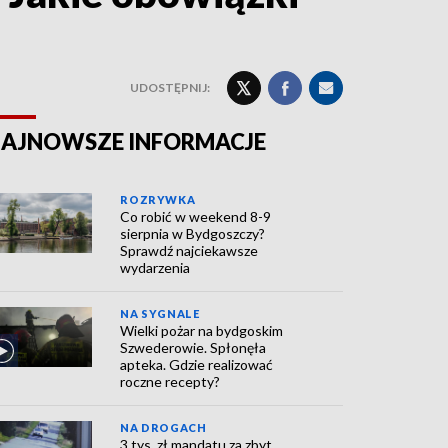
UDOSTĘPNIJ:
AJNOWSZE INFORMACJE
ROZRYWKA
Co robić w weekend 8-9
sierpnia w Bydgoszczy?
Sprawdź najciekawsze
wydarzenia
NA SYGNALE
Wielki pożar na bydgoskim
Szwederowie. Spłonęła
apteka. Gdzie realizować
roczne recepty?
NA DROGACH
3 tys. zł mandatu za zbyt