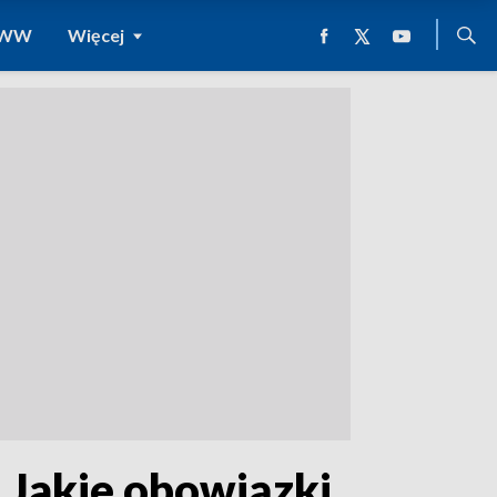
 WWW
Więcej
t. Jakie obowiązki