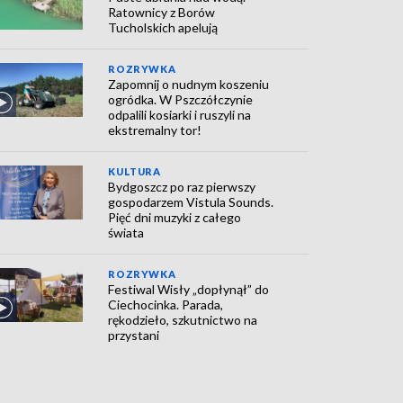
Ratownicy z Borów
Tucholskich apelują
ROZRYWKA
Zapomnij o nudnym koszeniu
ogródka. W Pszczółczynie
odpalili kosiarki i ruszyli na
ekstremalny tor!
KULTURA
Bydgoszcz po raz pierwszy
gospodarzem Vistula Sounds.
Pięć dni muzyki z całego
świata
ROZRYWKA
Festiwal Wisły „dopłynął” do
Ciechocinka. Parada,
rękodzieło, szkutnictwo na
przystani