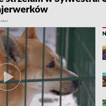
fajerwerków
KRAJ
N