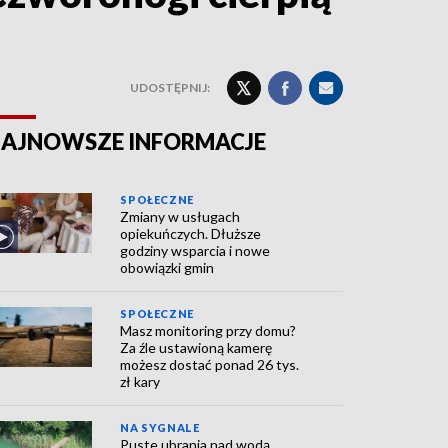
UDOSTĘPNIJ:
AJNOWSZE INFORMACJE
SPOŁECZNE
Zmiany w usługach
opiekuńczych. Dłuższe
godziny wsparcia i nowe
obowiązki gmin
SPOŁECZNE
Masz monitoring przy domu?
Za źle ustawioną kamerę
możesz dostać ponad 26 tys.
zł kary
NA SYGNALE
Puste ubrania nad wodą.