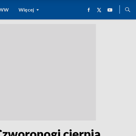
 WWW
Więcej
 Czworonogi cierpią