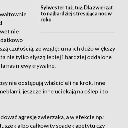
Sylwester tuż, tuż. Dla zwierząt
to najbardziej stresująca noc w
gwałtownie
roku
d
wet nie
Dodatkowo
szą czułością, ze względu na ich dużo większy
a nie tylko słyszą lepiej i bardziej oddalone
 dla nas niewykrywalne.
y nie odstępują właścicieli na krok, inne
eblami, jeszcze inne uciekają na oślep i to
ować agresję zwierzaka, a w efekcie np.:
duszek albo całkowity spadek apetytu czy