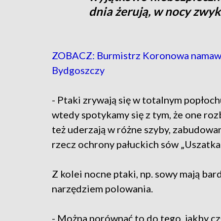
dnia żerują, w nocy zwykl
ZOBACZ: Burmistrz Koronowa namawia 
Bydgoszczy
- Ptaki zrywają się w totalnym popłoch
wtedy spotykamy się z tym, że one rozbi
też uderzają w różne szyby, zabudowan
rzecz ochrony pałuckich sów „Uszatka"
Z kolei nocne ptaki, np. sowy mają bar
narzędziem polowania.
- Można porównać to do tego, jakby cz