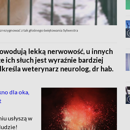
by zrezygnować z tak głośnego świętowania Sylwestra
powodują lekką nerwowość, u innych
e ich słuch jest wyraźnie bardziej
dkreśla weterynarz neurolog, dr hab.
no dla oka,
t
niu usłyszą w
ludzie!