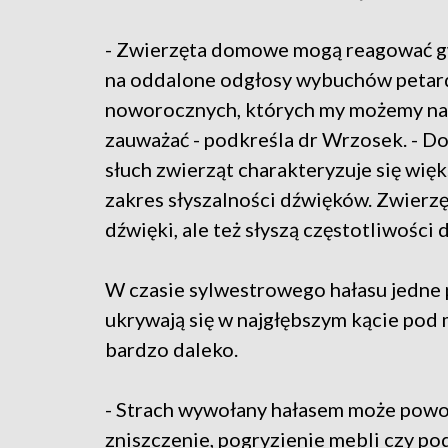
- Zwierzęta domowe mogą reagować 
na oddalone odgłosy wybuchów petar
noworocznych, których my możemy na
zauważać - podkreśla dr Wrzosek. - 
słuch zwierząt charakteryzuje się więk
zakres słyszalności dźwięków. Zwierzęt
dźwięki, ale też słyszą częstotliwości
W czasie sylwestrowego hałasu jedne ps
ukrywają się w najgłębszym kącie pod m
bardzo daleko.
- Strach wywołany hałasem może powod
zniszczenie, pogryzienie mebli czy po