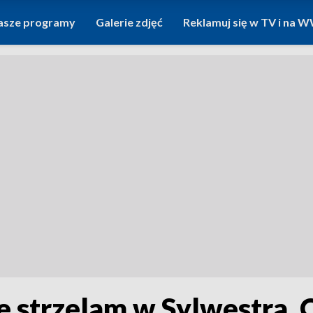
asze programy
Galerie zdjęć
Reklamuj się w TV i na
ie strzelam w Sylwestra.