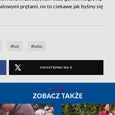
talowymi prętami, no to ciekawe jak byśmy się
#huk
#hałas
UDOSTĘPNIJ NA X
ZOBACZ TAKŻE