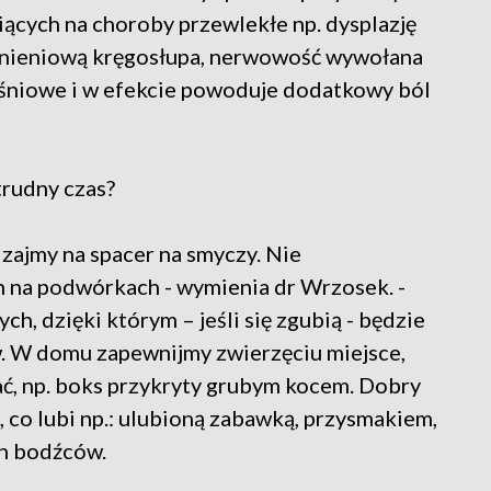
ących na choroby przewlekłe np. dysplazję
nieniową kręgosłupa, nerwowość wywołana
ęśniowe i w efekcie powoduje dodatkowy ból
trudny czas?
zajmy na spacer na smyczy. Nie
 na podwórkach - wymienia dr Wrzosek. -
h, dzięki którym – jeśli się zgubią - będzie
. W domu zapewnijmy zwierzęciu miejsce,
ć, np. boks przykryty grubym kocem. Dobry
, co lubi np.: ulubioną zabawką, przysmakiem,
ch bodźców.