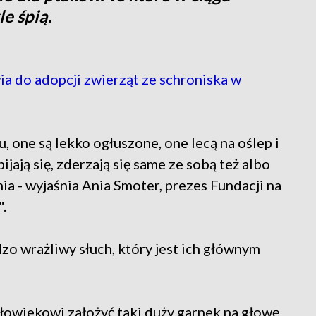
e śpią.
do adopcji zwierząt ze schroniska w
u, one są lekko ogłuszone, one lecą na oślep i
jają się, zderzają się same ze sobą też albo
ia - wyjaśnia Ania Smoter, prezes Fundacji na
.
dzo wrażliwy słuch, który jest ich głównym
łowiekowi założyć taki duży garnek na głowę