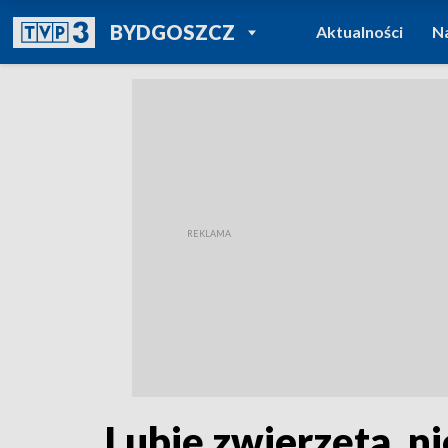
POWRÓT DO
BYDGOSZCZ
Aktualności
N
TVP REGIONY
Lubię zwierzęta, n