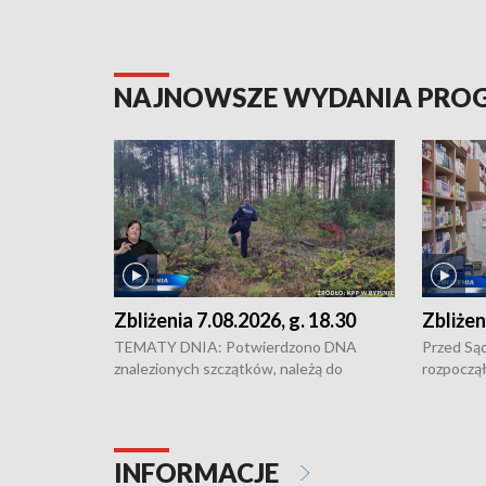
NAJNOWSZE WYDANIA PR
Zbliżenia 7.08.2026, g. 18.30
Zbliżen
TEMATY DNIA: Potwierdzono DNA
Przed Są
znalezionych szczątków, należą do
rozpoczął
zaginionej Jowity Zielińskiej • Tragiczny
pobicie i
finał prac serwisowych w studni w Solcu
zł - tyle
Kujawskim • Festiwal dziewięciu wzgórz
przy ul. 
w Chełmnie i Festiwal Wisły w kilku
Niebezpie
INFORMACJE
miastach regionu • Problem z realizacją
Dalszy ci