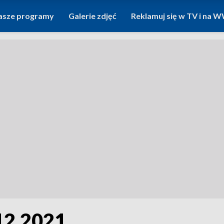
asze programy
Galerie zdjęć
Reklamuj się w TV i na
12.2021