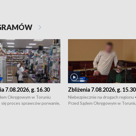
OGRAMÓW
ia 7.08.2026, g. 16.30
Zbliżenia 7.08.2026, g. 15.30
dem Okręgowym w Toruniu
Niebezpiecznie na drogach regionu 
 się proces sprawców porwanie,
Przed Sądem Okręgowym w Toruni
 tortur pod Grudziądzem • 3 mln
rozpoczął się proces sprawców por
 mogą wynosić straty po pożarze
pobicie i tortur pod Grudziądzem • 
Kossaka w Bydgoszczy •
o oszczędzanie wody • Ważne dla
cznie na drogach regionu •
rolników badania w Stacji Doświadcz
ąg sporu o pranie na bydgoskich
Oceny Odmian w Chrząstowie