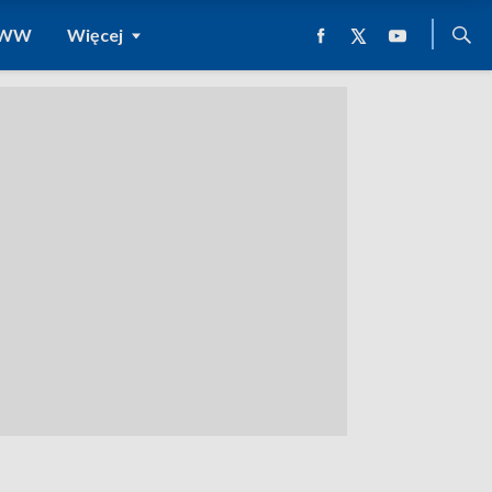
 WWW
Więcej