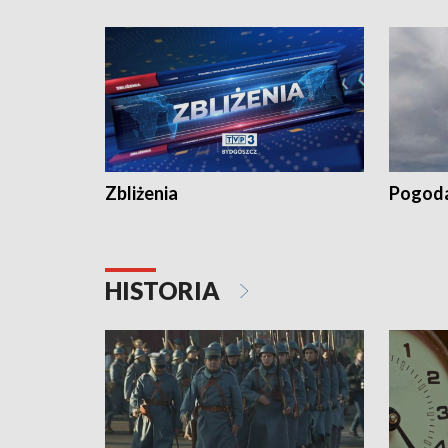
recept po spaleniu apteki w Bydgoszczy •
Kapuścis
Dalszy ciąg sąsiedzkiego sporu o
wywieszanie prania
Zbliżenia
Pogod
HISTORIA