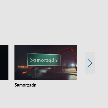
Samorządni
Wspólna sp