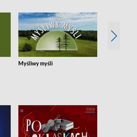
Myśliwy myśli
Spotkania z 