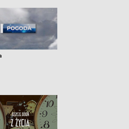
kach
a