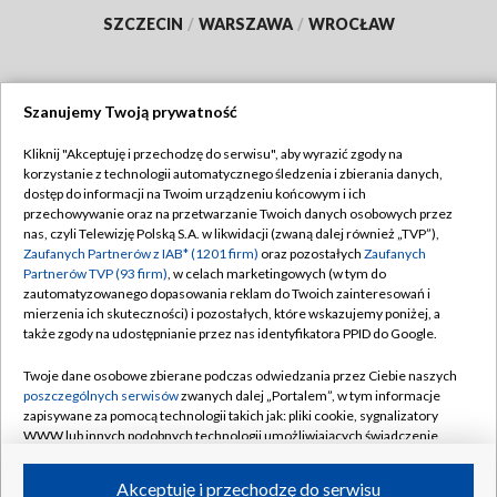
SZCZECIN
/
WARSZAWA
/
WROCŁAW
Szanujemy Twoją prywatność
Dołącz do nas:
Kliknij "Akceptuję i przechodzę do serwisu", aby wyrazić zgody na
korzystanie z technologii automatycznego śledzenia i zbierania danych,
TVP
dostęp do informacji na Twoim urządzeniu końcowym i ich
Abonament TVP
przechowywanie oraz na przetwarzanie Twoich danych osobowych przez
Regulamin TVP
nas, czyli Telewizję Polską S.A. w likwidacji (zwaną dalej również „TVP”),
Emisja w TVP
Polityka prywatności
Zaufanych Partnerów z IAB* (1201 firm)
oraz pozostałych
Zaufanych
Partnerów TVP (93 firm)
, w celach marketingowych (w tym do
Centrum informacji TVP
Moje zgody
zautomatyzowanego dopasowania reklam do Twoich zainteresowań i
mierzenia ich skuteczności) i pozostałych, które wskazujemy poniżej, a
Naziemna Telewizja Cyfrowa
Pomoc
także zgody na udostępnianie przez nas identyfikatora PPID do Google.
Sklep TVP
Biuro reklamy
Twoje dane osobowe zbierane podczas odwiedzania przez Ciebie naszych
Rada Programowa
Kontakt
poszczególnych serwisów
zwanych dalej „Portalem”, w tym informacje
zapisywane za pomocą technologii takich jak: pliki cookie, sygnalizatory
System NOS
WWW lub innych podobnych technologii umożliwiających świadczenie
dopasowanych i bezpiecznych usług, personalizację treści oraz reklam,
Informacje o nadawcy
Kanały
udostępnianie funkcji mediów społecznościowych oraz analizowanie
Akceptuję i przechodzę do serwisu
ruchu w Internecie.