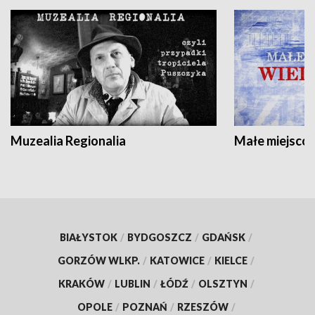
Muzealia Regionalia
Małe miejscow
BIAŁYSTOK
/
BYDGOSZCZ
/
GDAŃSK
/
GORZÓW WLKP.
/
KATOWICE
/
KIELCE
/
KRAKÓW
/
LUBLIN
/
ŁÓDŹ
/
OLSZTYN
/
OPOLE
/
POZNAŃ
/
RZESZÓW
/