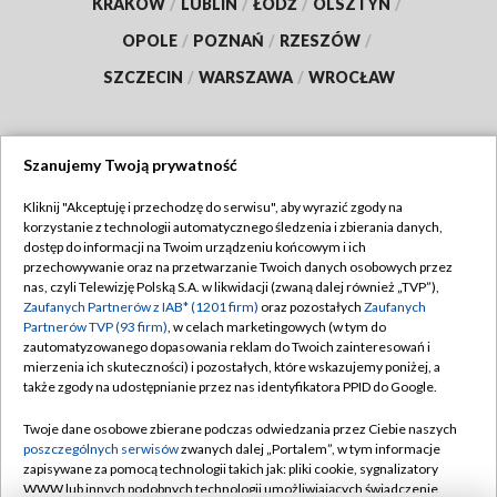
KRAKÓW
/
LUBLIN
/
ŁÓDŹ
/
OLSZTYN
/
OPOLE
/
POZNAŃ
/
RZESZÓW
/
SZCZECIN
/
WARSZAWA
/
WROCŁAW
Szanujemy Twoją prywatność
Dołącz do nas:
Kliknij "Akceptuję i przechodzę do serwisu", aby wyrazić zgody na
korzystanie z technologii automatycznego śledzenia i zbierania danych,
TVP
dostęp do informacji na Twoim urządzeniu końcowym i ich
Abonament TVP
przechowywanie oraz na przetwarzanie Twoich danych osobowych przez
Regulamin TVP
nas, czyli Telewizję Polską S.A. w likwidacji (zwaną dalej również „TVP”),
Emisja w TVP
Polityka prywatności
Zaufanych Partnerów z IAB* (1201 firm)
oraz pozostałych
Zaufanych
Partnerów TVP (93 firm)
, w celach marketingowych (w tym do
Centrum informacji TVP
Moje zgody
zautomatyzowanego dopasowania reklam do Twoich zainteresowań i
mierzenia ich skuteczności) i pozostałych, które wskazujemy poniżej, a
Naziemna Telewizja Cyfrowa
Pomoc
także zgody na udostępnianie przez nas identyfikatora PPID do Google.
Sklep TVP
Biuro reklamy
Twoje dane osobowe zbierane podczas odwiedzania przez Ciebie naszych
Rada Programowa
Kontakt
poszczególnych serwisów
zwanych dalej „Portalem”, w tym informacje
zapisywane za pomocą technologii takich jak: pliki cookie, sygnalizatory
System NOS
WWW lub innych podobnych technologii umożliwiających świadczenie