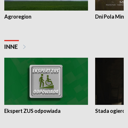
Agroregion
Dni Pola Min
INNE
Ekspert ZUS odpowiada
Stada ogieró