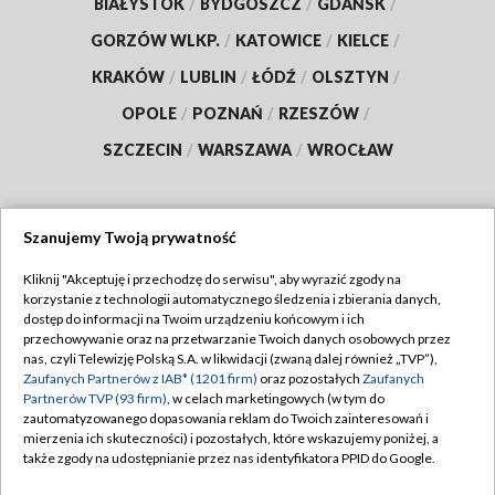
BIAŁYSTOK
/
BYDGOSZCZ
/
GDAŃSK
/
GORZÓW WLKP.
/
KATOWICE
/
KIELCE
/
KRAKÓW
/
LUBLIN
/
ŁÓDŹ
/
OLSZTYN
/
OPOLE
/
POZNAŃ
/
RZESZÓW
/
SZCZECIN
/
WARSZAWA
/
WROCŁAW
Szanujemy Twoją prywatność
Dołącz do nas:
Kliknij "Akceptuję i przechodzę do serwisu", aby wyrazić zgody na
korzystanie z technologii automatycznego śledzenia i zbierania danych,
TVP
dostęp do informacji na Twoim urządzeniu końcowym i ich
Abonament TVP
przechowywanie oraz na przetwarzanie Twoich danych osobowych przez
Regulamin TVP
nas, czyli Telewizję Polską S.A. w likwidacji (zwaną dalej również „TVP”),
Emisja w TVP
Polityka prywatności
Zaufanych Partnerów z IAB* (1201 firm)
oraz pozostałych
Zaufanych
Partnerów TVP (93 firm)
, w celach marketingowych (w tym do
Centrum informacji TVP
Moje zgody
zautomatyzowanego dopasowania reklam do Twoich zainteresowań i
mierzenia ich skuteczności) i pozostałych, które wskazujemy poniżej, a
Naziemna Telewizja Cyfrowa
Pomoc
także zgody na udostępnianie przez nas identyfikatora PPID do Google.
Sklep TVP
Biuro reklamy