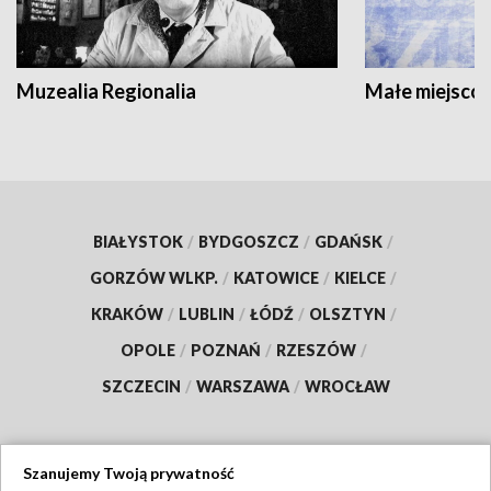
Muzealia Regionalia
Małe miejscow
BIAŁYSTOK
/
BYDGOSZCZ
/
GDAŃSK
/
GORZÓW WLKP.
/
KATOWICE
/
KIELCE
/
KRAKÓW
/
LUBLIN
/
ŁÓDŹ
/
OLSZTYN
/
OPOLE
/
POZNAŃ
/
RZESZÓW
/
SZCZECIN
/
WARSZAWA
/
WROCŁAW
Szanujemy Twoją prywatność
Dołącz do nas: