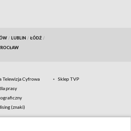
KÓW
/
LUBLIN
/
ŁÓDŹ
/
ROCŁAW
 Telewizja Cyfrowa
Sklep TVP
la prasy
tograficzny
sing (znaki)