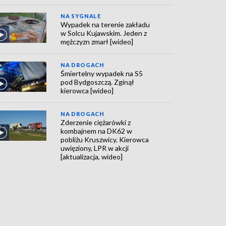
NA SYGNALE
Wypadek na terenie zakładu
w Solcu Kujawskim. Jeden z
mężczyzn zmarł [wideo]
NA DROGACH
Śmiertelny wypadek na S5
pod Bydgoszczą. Zginął
kierowca [wideo]
NA DROGACH
Zderzenie ciężarówki z
kombajnem na DK62 w
pobliżu Kruszwicy. Kierowca
uwięziony, LPR w akcji
[aktualizacja, wideo]