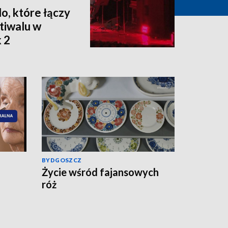
o, które łączy
stiwalu w
 2
BYDGOSZCZ
Życie wśród fajansowych
róż