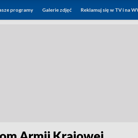
asze programy
Galerie zdjęć
Reklamuj się w TV i na
zom Armii Krajowej