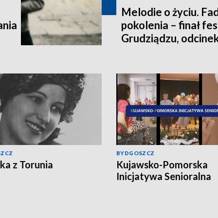
Melodie o życiu. Fad
ania
pokolenia – finał fe
Grudziądzu, odcinek
SZCZ
BYDGOSZCZ
ka z Torunia
Kujawsko-Pomorska
Inicjatywa Senioralna