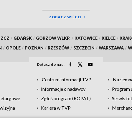
ZOBACZ WIĘCEJ
SZCZ
/
GDAŃSK
/
GORZÓW WLKP.
/
KATOWICE
/
KIELCE
/
KRA
N
/
OPOLE
/
POZNAŃ
/
RZESZÓW
/
SZCZECIN
/
WARSZAWA
/
W
Dołącz do nas:
Centrum informacji TVP
Naziemna
Informacje o nadawcy
Program d
zetargowe
Zgłoś program (ROPAT)
Serwis fo
wizyjna
Kariera w TVP
Merchandi