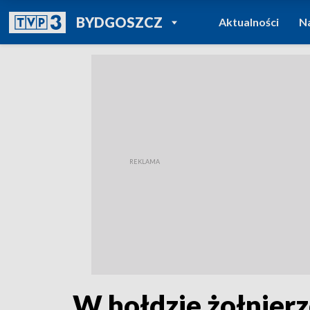
POWRÓT DO
BYDGOSZCZ
Aktualności
N
TVP REGIONY
W hołdzie żołnier