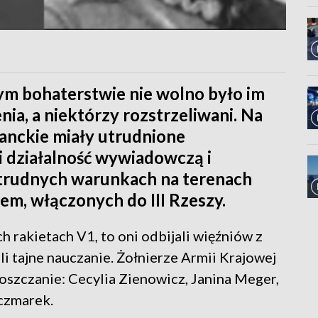
ym bohaterstwie nie wolno było im
nia, a niektórzy rozstrzeliwani. Na
zanckie miały utrudnione
i działalność wywiadowczą i
e trudnych warunkach na terenach
em, włączonych do III Rzeszy.
h rakietach V1, to oni odbijali więźniów z
li tajne nauczanie. Żołnierze Armii Krajowej
oszczanie: Cecylia Zienowicz, Janina Meger,
czmarek.