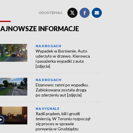
UDOSTĘPNIJ:
AJNOWSZE INFORMACJE
NA DROGACH
Wypadek w Borównie. Auto
uderzyło w drzewo. Kierowca
i pasażerka wypadki z auta
[zdjęcia]
NA DROGACH
Elzanowo: ranni po wypadku.
Zablokowana została droga
po zderzeniu aut [zdjęcia]
NA SYGNALE
Razili prądem, bili i grozili
śmiercią. W Toruniu rozpoczął
się proces w sprawie
porwania w Grudziądzu