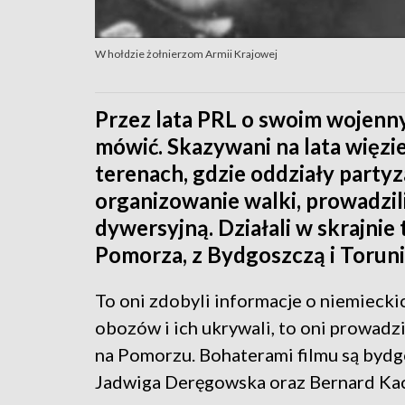
W hołdzie żołnierzom Armii Krajowej
Przez lata PRL o swoim wojenn
mówić. Skazywani na lata więzie
terenach, gdzie oddziały party
organizowanie walki, prowadzil
dywersyjną. Działali w skrajni
Pomorza, z Bydgoszczą i Toruni
To oni zdobyli informacje o niemieckic
obozów i ich ukrywali, to oni prowadzi
na Pomorzu. Bohaterami filmu są bydg
Jadwiga Deręgowska oraz Bernard Ka