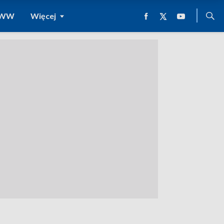
 WWW
Więcej