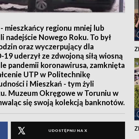
 - mieszkańcy regionu mniej lub
li nadejście Nowego Roku. To był
rodzin oraz wyczerpujący dla
Z
19 uderzył ze zdwojoną siłą wiosną
ale pandemii koronawirusa, zamknięta
ałcenie UTP w Politechnikę
ności i Mieszkań - tym żyli
oku. Muzeum Okręgowe w Toruniu w
hwaląc się swoją kolekcją banknotów.
Z
UDOSTĘPNIJ NA X