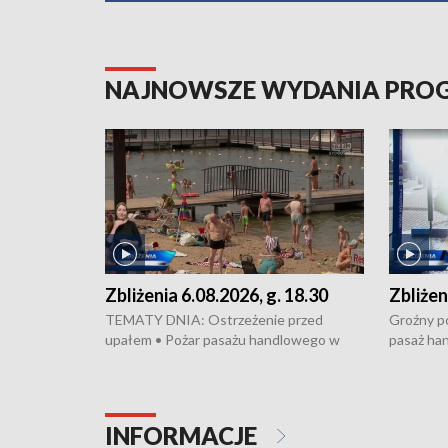
NAJNOWSZE WYDANIA PR
Zbliżenia 6.08.2026, g. 18.30
Zbliżen
TEMATY DNIA: Ostrzeżenie przed
Groźny po
upałem • Pożar pasażu handlowego w
pasaż ha
Bydgoszczy • Policja rozbiła lokalną siatkę
upałów i 
dealerską – grozi im do 12 lat więzienia •
kukurydzy
Akcja porodowa na trasie Rypin-Toruń –
wysokie p
pomógł policyjny patrol • Wyjątkowy
Rypin-Tor
INFORMACJE
projekt UMK w Toruniu
Zaprasza