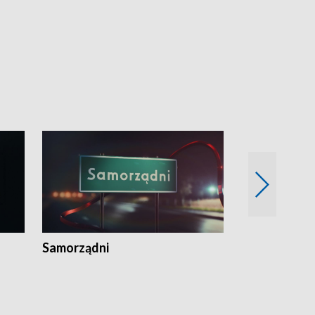
Samorządni
Wspólna sp