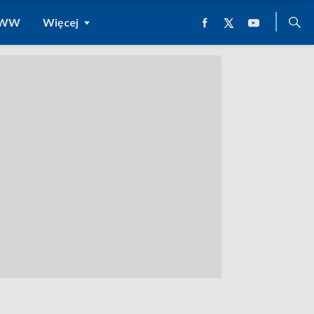
 WWW
Więcej