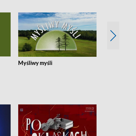
Myśliwy myśli
Spotkania z 