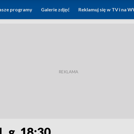
asze programy
Galerie zdjęć
Reklamuj się w TV i na
, g. 18:30