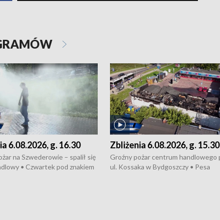
OGRAMÓW
ia 6.08.2026, g. 16.30
Zbliżenia 6.08.2026, g. 15.30
żar na Szwederowie – spalił się
Groźny pożar centrum handlowego 
ndlowy • Czwartek pod znakiem
ul. Kossaka w Bydgoszczy • Pesa
burz • Dobre prognozy dla
wyprodukuje nowoczesne,
 – rolnicy mogą liczyć na
energooszczędne pociągi dla Polregi
lony • Akcja porodowa na trasie
Zmiany w przepisach o pomocy
uń – pomógł policyjny patrol •
społecznej • Przed nami 10. jubileu
my na kolejną odsłonę programu
Festiwal Wisły