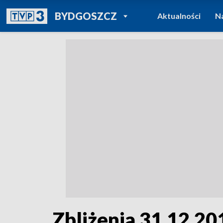
POWRÓT DO
BYDGOSZCZ
Aktualności
N
TVP REGIONY
Zbliżenia 31.12.201