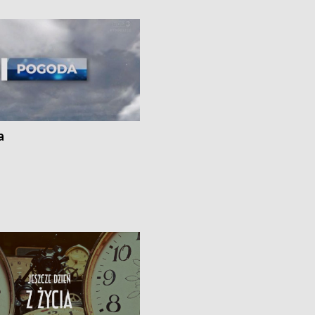
ato”
a