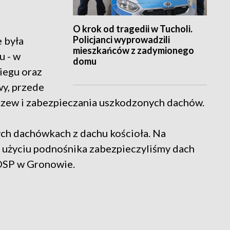
O krok od tragedii w Tucholi.
Policjanci wyprowadzili
e była
mieszkańców z zadymionego
u - w
domu
iegu oraz
wy, przede
zew i zabezpieczania uszkodzonych dachów.
ych dachówkach z dachu kościoła. Na
zy użyciu podnośnika zabezpieczyliśmy dach
 OSP w Gronowie.