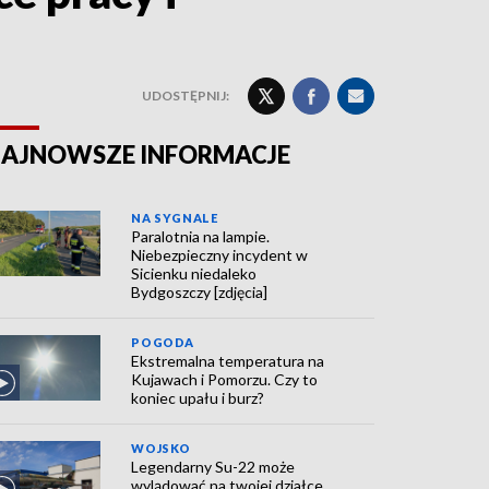
UDOSTĘPNIJ:
AJNOWSZE INFORMACJE
NA SYGNALE
Paralotnia na lampie.
Niebezpieczny incydent w
Sicienku niedaleko
Bydgoszczy [zdjęcia]
POGODA
Ekstremalna temperatura na
Kujawach i Pomorzu. Czy to
koniec upału i burz?
WOJSKO
Legendarny Su-22 może
wylądować na twojej działce.