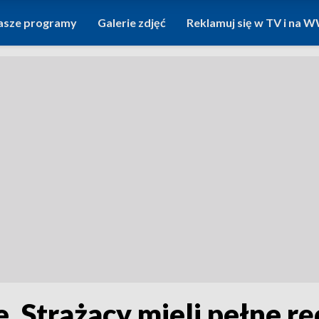
asze programy
Galerie zdjęć
Reklamuj się w TV i na
 Strażacy mieli pełne rę