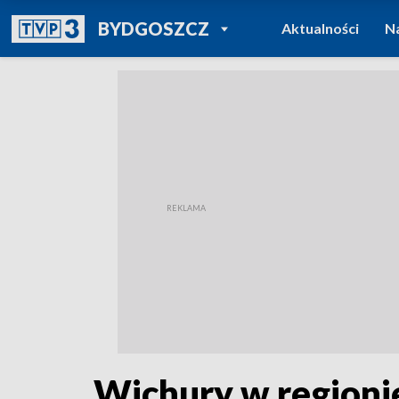
POWRÓT DO
BYDGOSZCZ
Aktualności
N
TVP REGIONY
Wichury w regionie.