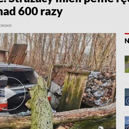
nad 600 razy
ORSKIE
N