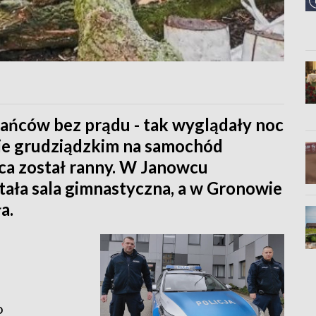
kańców bez prądu - tak wyglądały noc
cie grudziądzkim na samochód
ca został ranny. W Janowcu
ała sala gimnastyczna, a w Gronowie
a.
o