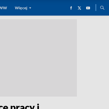
 WWW
Więcej
ce pracy i