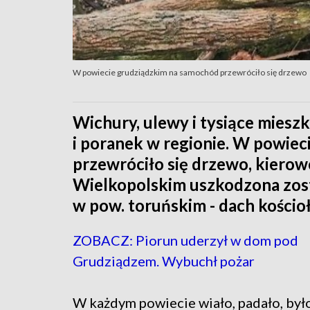
W powiecie grudziądzkim na samochód przewróciło się drzewo
Wichury, ulewy i tysiące miesz
i poranek w regionie. W powie
przewróciło się drzewo, kierow
Wielkopolskim uszkodzona zost
w pow. toruńskim - dach kościoł
ZOBACZ: Piorun uderzył w dom pod
Grudziądzem. Wybuchł pożar
W każdym powiecie wiało, padało, był