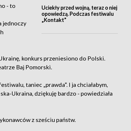
o - to
Uciekły przed wojną, teraz o niej
opowiedzą. Podczas festiwalu
„Kontakt”
 jednoczy
ch
Ukrainę, konkurs przeniesiono do Polski.
eatrze Baj Pomorski.
festiwalu, taniec „prawda”. I ja chciałabym,
olska-Ukraina, dziękuję bardzo - powiedziała
ykonawców z sześciu państw.