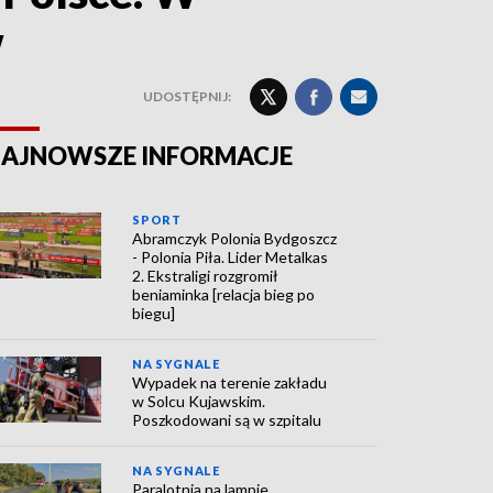
w
UDOSTĘPNIJ:
AJNOWSZE INFORMACJE
SPORT
Abramczyk Polonia Bydgoszcz
- Polonia Piła. Lider Metalkas
2. Ekstraligi rozgromił
beniaminka [relacja bieg po
biegu]
NA SYGNALE
Wypadek na terenie zakładu
w Solcu Kujawskim.
Poszkodowani są w szpitalu
NA SYGNALE
Paralotnia na lampie.