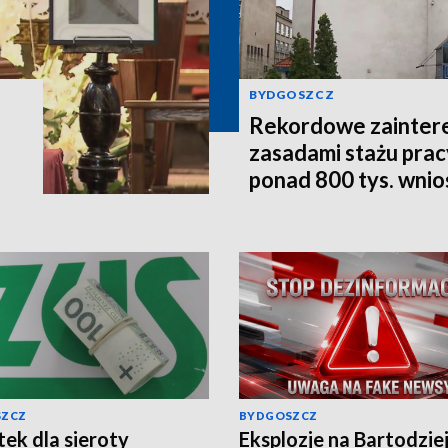
BYDGOSZCZ
Rekordowe zainter
zasadami stażu prac
ponad 800 tys. wni
SZCZ
BYDGOSZCZ
ek dla sieroty
Eksplozje na Bartodzie