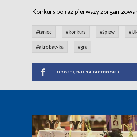
Konkurs po raz pierwszy zorganizowa
#taniec
#konkurs
#śpiew
#Uk
#akrobatyka
#gra
UDOSTĘPNIJ NA FACEBOOKU