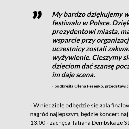
My bardzo dziękujemy ws
festiwalu w Polsce. Dzi
prezydentowi miasta, m
wsparcie przy organizacj
uczestnicy zostali zak
wyżywienie. Cieszymy si
dzieciom dać szansę poc
im daje scena.
- podkreśla Ołena Fesenko, przedstawic
- W niedzielę odbędzie się gala finał
nagród najlepszym, będzie koncert naj
13:00 - zachęca Tatiana Dembska ze S