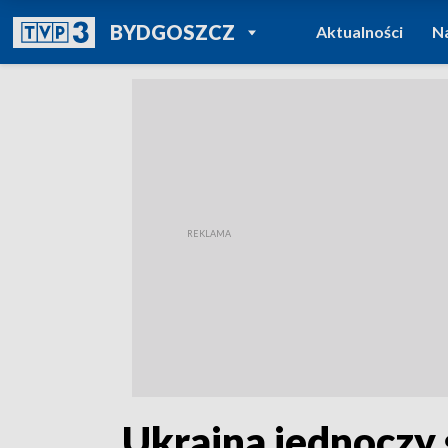
POWRÓT DO
BYDGOSZCZ
Aktualności
N
TVP REGIONY
„Ukraina jednoczy 