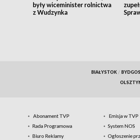
były wiceminister rolnictwa
zupeł
z Wudzynka
Spraw
świad
BIAŁYSTOK
/
BYDGO
OLSZTY
Abonament TVP
Emisja w TVP
Rada Programowa
System NOS
Biuro Reklamy
Ogłoszenie pr