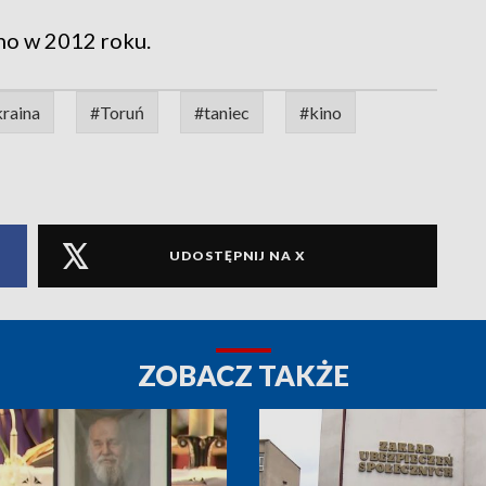
no w 2012 roku.
raina
#Toruń
#taniec
#kino
UDOSTĘPNIJ NA X
ZOBACZ TAKŻE