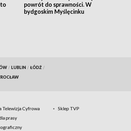
 to
powrót do sprawności. W
bydgoskim Myślęcinku
odbędzie się charytatywny
„UNIT dla Jareckiego”
KÓW
/
LUBLIN
/
ŁÓDŹ
/
ROCŁAW
 Telewizja Cyfrowa
Sklep TVP
la prasy
tograficzny