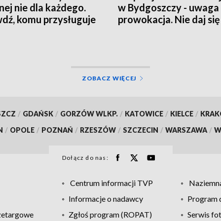
nej nie dla każdego.
w Bydgoszczy - uwaga
dź, komu przysługuje
prowokacja. Nie daj się
czenie z ZUS
wciągnąć w grę chaosu
informacyjnego
ZOBACZ WIĘCEJ
SZCZ
/
GDAŃSK
/
GORZÓW WLKP.
/
KATOWICE
/
KIELCE
/
KRA
N
/
OPOLE
/
POZNAŃ
/
RZESZÓW
/
SZCZECIN
/
WARSZAWA
/
W
Dołącz do nas:
Centrum informacji TVP
Naziemna
Informacje o nadawcy
Program d
zetargowe
Zgłoś program (ROPAT)
Serwis fo