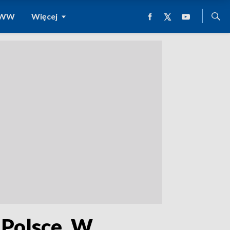
 WWW
Więcej
 Polsce. W