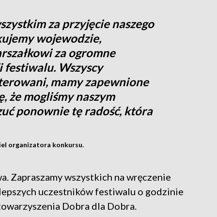
zystkim za przyjęcie naszego
ękujemy wojewodzie,
arszałkowi za ogromne
i festiwalu. Wszyscy
waterowani, mamy zapewnione
ę, że mogliśmy naszym
zuć ponownie tę radość, która
iel organizatora konkursu.
owa. Zapraszamy wszystkich na wręczenie
lepszych uczestników festiwalu o godzinie
towarzyszenia Dobra dla Dobra.