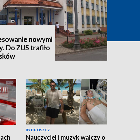
esowanie nowymi
y. Do ZUS trafiło
osków
BYDGOSZCZ
jach
Nauczyciel i muzyk walczy o