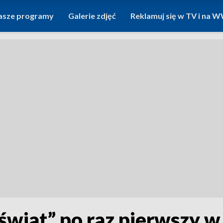
asze programy
Galerie zdjęć
Reklamuj się w TV i na
świat” po raz pierwszy w