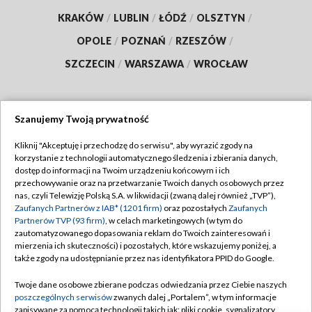
KRAKÓW
/
LUBLIN
/
ŁÓDŹ
/
OLSZTYN
/
OPOLE
/
POZNAŃ
/
RZESZÓW
/
SZCZECIN
/
WARSZAWA
/
WROCŁAW
Szanujemy Twoją prywatność
Dołącz do nas:
Kliknij "Akceptuję i przechodzę do serwisu", aby wyrazić zgody na
korzystanie z technologii automatycznego śledzenia i zbierania danych,
TVP
dostęp do informacji na Twoim urządzeniu końcowym i ich
Abonament TVP
przechowywanie oraz na przetwarzanie Twoich danych osobowych przez
Regulamin TVP
nas, czyli Telewizję Polską S.A. w likwidacji (zwaną dalej również „TVP”),
Emisja w TVP
Polityka prywatności
Zaufanych Partnerów z IAB* (1201 firm)
oraz pozostałych
Zaufanych
Partnerów TVP (93 firm)
, w celach marketingowych (w tym do
Centrum informacji TVP
Moje zgody
zautomatyzowanego dopasowania reklam do Twoich zainteresowań i
mierzenia ich skuteczności) i pozostałych, które wskazujemy poniżej, a
Naziemna Telewizja Cyfrowa
Pomoc
także zgody na udostępnianie przez nas identyfikatora PPID do Google.
Sklep TVP
Biuro reklamy
Twoje dane osobowe zbierane podczas odwiedzania przez Ciebie naszych
Rada Programowa
Kontakt
poszczególnych serwisów
zwanych dalej „Portalem”, w tym informacje
zapisywane za pomocą technologii takich jak: pliki cookie, sygnalizatory