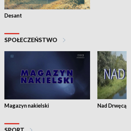
Desant
SPOŁECZEŃSTWO
Magazyn nakielski
Nad Drwęcą
SPORT