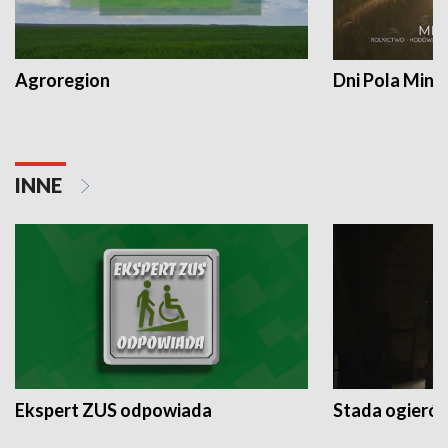
Agroregion
Dni Pola Min
INNE
Ekspert ZUS odpowiada
Stada ogieró