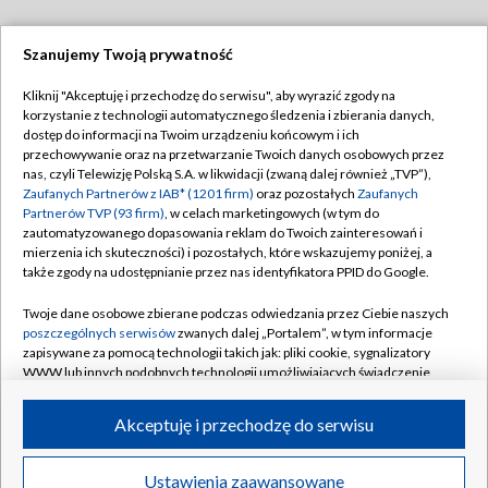
Szanujemy Twoją prywatność
Dołącz do nas:
Kliknij "Akceptuję i przechodzę do serwisu", aby wyrazić zgody na
korzystanie z technologii automatycznego śledzenia i zbierania danych,
TVP
dostęp do informacji na Twoim urządzeniu końcowym i ich
Abonament TVP
przechowywanie oraz na przetwarzanie Twoich danych osobowych przez
Regulamin TVP
nas, czyli Telewizję Polską S.A. w likwidacji (zwaną dalej również „TVP”),
Emisja w TVP
Polityka prywatności
Zaufanych Partnerów z IAB* (1201 firm)
oraz pozostałych
Zaufanych
Partnerów TVP (93 firm)
, w celach marketingowych (w tym do
Centrum informacji TVP
Moje zgody
zautomatyzowanego dopasowania reklam do Twoich zainteresowań i
mierzenia ich skuteczności) i pozostałych, które wskazujemy poniżej, a
Naziemna Telewizja Cyfrowa
Pomoc
także zgody na udostępnianie przez nas identyfikatora PPID do Google.
Sklep TVP
Biuro reklamy
Twoje dane osobowe zbierane podczas odwiedzania przez Ciebie naszych
Rada Programowa
Kontakt
poszczególnych serwisów
zwanych dalej „Portalem”, w tym informacje
zapisywane za pomocą technologii takich jak: pliki cookie, sygnalizatory
System NOS
WWW lub innych podobnych technologii umożliwiających świadczenie
dopasowanych i bezpiecznych usług, personalizację treści oraz reklam,
Informacje o nadawcy
Kanały
udostępnianie funkcji mediów społecznościowych oraz analizowanie
Akceptuję i przechodzę do serwisu
ruchu w Internecie.
Program dla prasy
©2026 Telewizja Polska S.A. w likwidacji
Biuro Reklamy
Twoje dane osobowe zbierane podczas odwiedzania przez Ciebie
Ustawienia zaawansowane