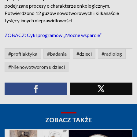
podejrzane procesy o charakterze onkologicznym.
Potwierdzono 12 guzów nowotworowych i kilkanaście
tysięcy innych nieprawidłowości.
ZOBACZ: Cykl programów „Mocne wsparcie”
#profilaktyka
#badania
#dzieci
#radiolog
#Nie nowotworom u dzieci
ZOBACZ TAKŻE