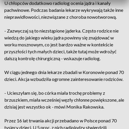
U chłopców dodatkowo radiolog ocenia jądra i kanały
pachwinowe. Podczas badania lekarze wykrywają także inne
nieprawidłowości, niezwiązane z choroba nowotworową.
- Zazwyczaj są to niezstąpione jąderka. Często rodzice nie
wiedzą do jakiego wieku jądra powinny się znajdować w
worku mosznowym, co jest bardzo ważne w kontekście
przyszłości tych małych dzieci, także tutaj może wdrożyć
dalszą kontrolę chirurgiczną - wskazuje radiolog.
W ciągu jednego dnia lekarze zbadali w Koronowie ponad 70
dzieci. Akcja wzbudziła ogromne zainteresowanie rodziców.
- Ucieszyłam się, bo córka miała trochę problemy z
brzuszkiem, miała wcześniej węzły chłonne powiększone, ale
dzisiaj jest wszystko ok - mówi Monika Rakowska.
Przez 16 lat trwania akcji przebadano w Polsce ponad 70
tysięcy dzieci. U 5 proc. z nich radiolodzy stwierdzili