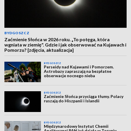
BYDGOSZCZ
Zaćmienie Słońca w 2026 roku. „To potęga, która
wgniata w ziemię". Gdzie i jak obserwować na Kujawach i
Pomorzu? [zdjęcia, aktualizacja]
BYDGOSZCZ
Perseidy nad Kujawami i Pomorzem.
Astrobazy zapraszają na bezpłatne
obserwacje nocnego nieba
BYDGOSZCZ
Zaćmienie Słońca przyciąga tłumy. Polacy
ruszają do Hiszpanii i Islandii
BYDGOSZCZ
Międzynarodowy Instytut Chemii
Analitycznej PAN już działa w Toruniu.