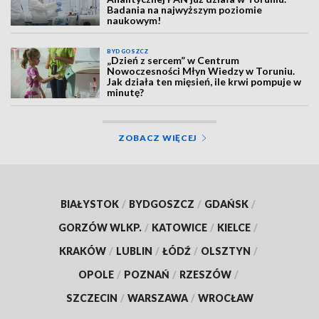
Badania na najwyższym poziomie
naukowym!
BYDGOSZCZ
„Dzień z sercem” w Centrum
Nowoczesności Młyn Wiedzy w Toruniu.
Jak działa ten mięsień, ile krwi pompuje w
minutę?
ZOBACZ WIĘCEJ
BIAŁYSTOK
/
BYDGOSZCZ
/
GDAŃSK
/
GORZÓW WLKP.
/
KATOWICE
/
KIELCE
/
KRAKÓW
/
LUBLIN
/
ŁÓDŹ
/
OLSZTYN
/
OPOLE
/
POZNAŃ
/
RZESZÓW
/
SZCZECIN
/
WARSZAWA
/
WROCŁAW