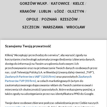
GORZÓW WLKP.
/
KATOWICE
/
KIELCE
/
KRAKÓW
/
LUBLIN
/
ŁÓDŹ
/
OLSZTYN
/
OPOLE
/
POZNAŃ
/
RZESZÓW
/
SZCZECIN
/
WARSZAWA
/
WROCŁAW
Szanujemy Twoją prywatność
Dołącz do nas:
Kliknij "Akceptuję i przechodzę do serwisu", aby wyrazić zgody na
korzystanie z technologii automatycznego śledzenia i zbierania danych,
TVP
dostęp do informacji na Twoim urządzeniu końcowym i ich
Abonament TVP
przechowywanie oraz na przetwarzanie Twoich danych osobowych przez
Regulamin TVP
nas, czyli Telewizję Polską S.A. w likwidacji (zwaną dalej również „TVP”),
Emisja w TVP
Polityka prywatności
Zaufanych Partnerów z IAB* (1201 firm)
oraz pozostałych
Zaufanych
Partnerów TVP (93 firm)
, w celach marketingowych (w tym do
Centrum informacji TVP
Moje zgody
zautomatyzowanego dopasowania reklam do Twoich zainteresowań i
mierzenia ich skuteczności) i pozostałych, które wskazujemy poniżej, a
Naziemna Telewizja Cyfrowa
Pomoc
także zgody na udostępnianie przez nas identyfikatora PPID do Google.
Sklep TVP
Biuro reklamy
Twoje dane osobowe zbierane podczas odwiedzania przez Ciebie naszych
Rada Programowa