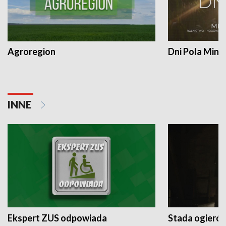
Agroregion
Dni Pola Min
INNE
Ekspert ZUS odpowiada
Stada ogieró