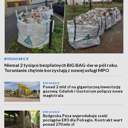
BYDGOSZCZ
Niemal 2 tysiące bezpłatnych BIG BAG-ów w pół roku.
Torunianie chętnie korzystają z nowej usługi MPO
BYDGOSZCZ
Ponad 2 mld zł na gigantyczną inwestycję
gazową. Gdańsk i Gustorzyn połączy nowa
magistrala
BYDGOSZCZ
Bydgoska Pesa wyprodukuje sześć
pociągów Elf3 dla Polregio. Kontrakt wart
ponad 270 mln zł