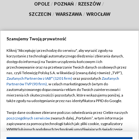
OPOLE
/
POZNAŃ
/
RZESZÓW
/
SZCZECIN
/
WARSZAWA
/
WROCŁAW
Szanujemy Twoją prywatność
Dołącz do nas:
Kliknij "Akceptuję i przechodzę do serwisu", aby wyrazić zgody na
korzystanie z technologii automatycznego śledzenia i zbierania danych,
TVP
dostęp do informacji na Twoim urządzeniu końcowym i ich
Abonament TVP
przechowywanie oraz na przetwarzanie Twoich danych osobowych przez
Regulamin TVP
nas, czyli Telewizję Polską S.A. w likwidacji (zwaną dalej również „TVP”),
Emisja w TVP
Polityka prywatności
Zaufanych Partnerów z IAB* (1201 firm)
oraz pozostałych
Zaufanych
Partnerów TVP (93 firm)
, w celach marketingowych (w tym do
Centrum informacji TVP
Moje zgody
zautomatyzowanego dopasowania reklam do Twoich zainteresowań i
mierzenia ich skuteczności) i pozostałych, które wskazujemy poniżej, a
Naziemna Telewizja Cyfrowa
Pomoc
także zgody na udostępnianie przez nas identyfikatora PPID do Google.
Sklep TVP
Biuro reklamy
Twoje dane osobowe zbierane podczas odwiedzania przez Ciebie naszych
Rada Programowa
Kontakt
poszczególnych serwisów
zwanych dalej „Portalem”, w tym informacje
zapisywane za pomocą technologii takich jak: pliki cookie, sygnalizatory
System NOS
WWW lub innych podobnych technologii umożliwiających świadczenie
dopasowanych i bezpiecznych usług, personalizację treści oraz reklam,
Informacje o nadawcy
Kanały