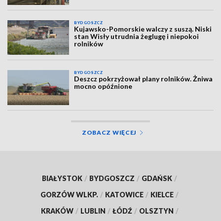
BYDGOSZCZ
Kujawsko-Pomorskie walczy z suszą. Niski
stan Wisły utrudnia żeglugę i niepokoi
rolników
BYDGOSZCZ
Deszcz pokrzyżował plany rolników. Żniwa
mocno opóźnione
ZOBACZ WIĘCEJ
BIAŁYSTOK
/
BYDGOSZCZ
/
GDAŃSK
/
GORZÓW WLKP.
/
KATOWICE
/
KIELCE
/
KRAKÓW
/
LUBLIN
/
ŁÓDŹ
/
OLSZTYN
/