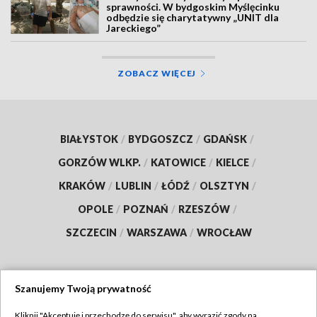
sprawności. W bydgoskim Myślęcinku
odbędzie się charytatywny „UNIT dla
Jareckiego”
ZOBACZ WIĘCEJ
BIAŁYSTOK
/
BYDGOSZCZ
/
GDAŃSK
/
GORZÓW WLKP.
/
KATOWICE
/
KIELCE
/
KRAKÓW
/
LUBLIN
/
ŁÓDŹ
/
OLSZTYN
/
OPOLE
/
POZNAŃ
/
RZESZÓW
/
SZCZECIN
/
WARSZAWA
/
WROCŁAW
Szanujemy Twoją prywatność
Dołącz do nas:
Kliknij "Akceptuję i przechodzę do serwisu", aby wyrazić zgody na