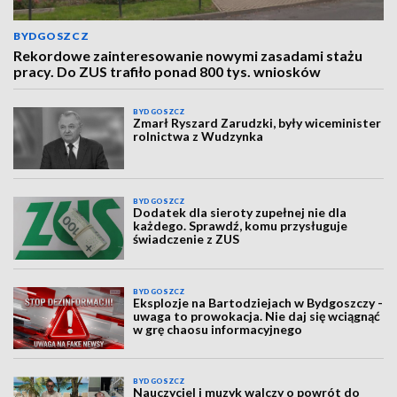
BYDGOSZCZ
Rekordowe zainteresowanie nowymi zasadami stażu
pracy. Do ZUS trafiło ponad 800 tys. wniosków
BYDGOSZCZ
Zmarł Ryszard Zarudzki, były wiceminister
rolnictwa z Wudzynka
BYDGOSZCZ
Dodatek dla sieroty zupełnej nie dla
każdego. Sprawdź, komu przysługuje
świadczenie z ZUS
BYDGOSZCZ
Eksplozje na Bartodziejach w Bydgoszczy -
uwaga to prowokacja. Nie daj się wciągnąć
w grę chaosu informacyjnego
BYDGOSZCZ
Nauczyciel i muzyk walczy o powrót do