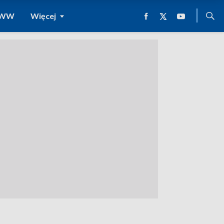
 WWW
Więcej