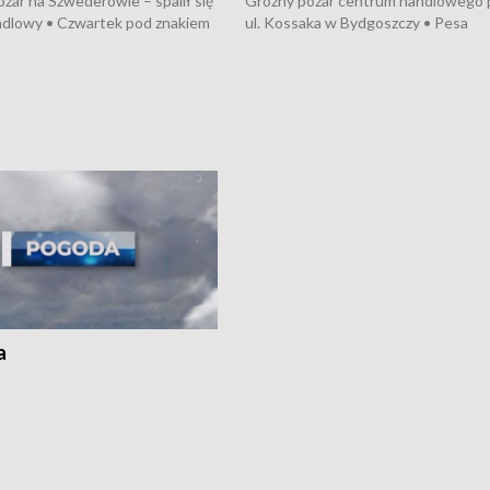
żar na Szwederowie – spalił się
Groźny pożar centrum handlowego 
ndlowy • Czwartek pod znakiem
ul. Kossaka w Bydgoszczy • Pesa
burz • Dobre prognozy dla
wyprodukuje nowoczesne,
 – rolnicy mogą liczyć na
energooszczędne pociągi dla Polregi
lony • Akcja porodowa na trasie
Zmiany w przepisach o pomocy
uń – pomógł policyjny patrol •
społecznej • Przed nami 10. jubileu
my na kolejną odsłonę programu
Festiwal Wisły
ato”
a