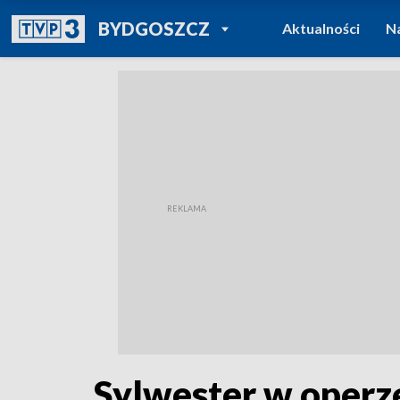
POWRÓT DO
BYDGOSZCZ
Aktualności
N
TVP REGIONY
Sylwester w operze