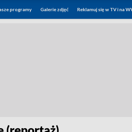
asze programy
Galerie zdjęć
Reklamuj się w TV i na
 (reportaż)