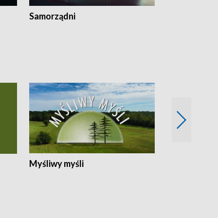
Samorządni
Wspólna sp
Myśliwy myśli
Spotkania z 