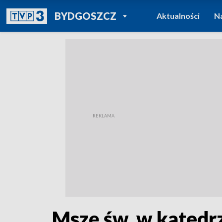
POWRÓT DO
BYDGOSZCZ
Aktualności
N
TVP REGIONY
Mszę św. w katedrz