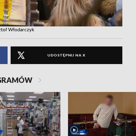
sztof Włodarczyk
UDOSTĘPNIJ NA X
OGRAMÓW