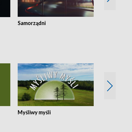
Samorządni
Wspólna sp
Myśliwy myśli
Spotkania z 