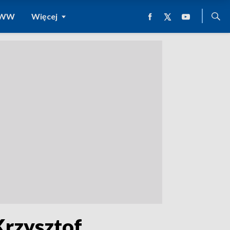
 WWW
Więcej
Krzysztof