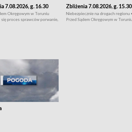
ia 7.08.2026, g. 16.30
Zbliżenia 7.08.2026, g. 15.30
dem Okręgowym w Toruniu
Niebezpiecznie na drogach regionu 
 się proces sprawców porwanie,
Przed Sądem Okręgowym w Toruni
 tortur pod Grudziądzem • 3 mln
rozpoczął się proces sprawców por
 mogą wynosić straty po pożarze
pobicie i tortur pod Grudziądzem • 
Kossaka w Bydgoszczy •
o oszczędzanie wody • Ważne dla
cznie na drogach regionu •
rolników badania w Stacji Doświadcz
ąg sporu o pranie na bydgoskich
Oceny Odmian w Chrząstowie
kach
a