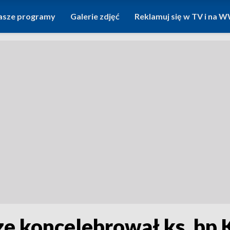
asze programy
Galerie zdjęć
Reklamuj się w TV i na
e koncelebrował ks. bp 