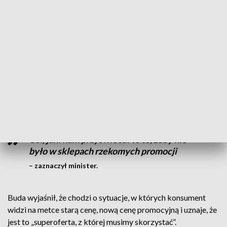
warto zachować zdrowy rozsądek
1 stycznia 2023 r. weszły w życie przepisy, zgodnie z którymi
każdy przedsiębiorca, który ogłasza promocję lub
wyprzedaż, będzie musiał podawać - oprócz aktualnej ceny -
także najniższą z 30 dni poprzedzających obniżkę. Jak
podkreślił w poniedziałek w radiowej Trójce Waldemar
Buda, takie rozwiązanie pokaże, czy rzeczywiście mamy do
czynienia z promocją.
Cel, jaki nam przyświecał to to, żeby nie
było w sklepach rzekomych promocji
– zaznaczył minister.
Buda wyjaśnił, że chodzi o sytuacje, w których konsument
widzi na metce starą cenę, nową cenę promocyjną i uznaje, że
jest to „superoferta, z której musimy skorzystać”.