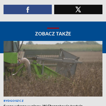
ZOBACZ TAKŻE
BYDGOSZCZ
Susza uderza w plony. W Chrząstowie testują