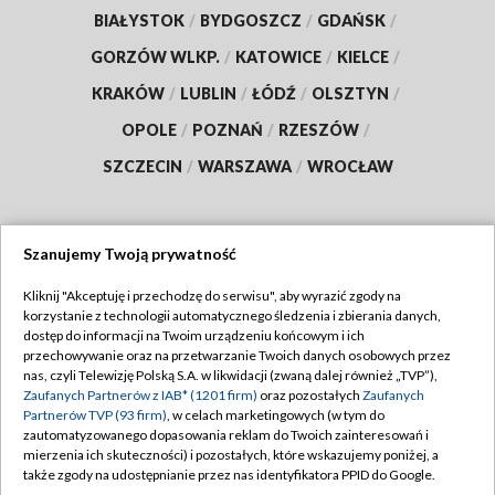
BIAŁYSTOK
/
BYDGOSZCZ
/
GDAŃSK
/
GORZÓW WLKP.
/
KATOWICE
/
KIELCE
/
KRAKÓW
/
LUBLIN
/
ŁÓDŹ
/
OLSZTYN
/
OPOLE
/
POZNAŃ
/
RZESZÓW
/
SZCZECIN
/
WARSZAWA
/
WROCŁAW
Szanujemy Twoją prywatność
Dołącz do nas:
Kliknij "Akceptuję i przechodzę do serwisu", aby wyrazić zgody na
korzystanie z technologii automatycznego śledzenia i zbierania danych,
TVP
dostęp do informacji na Twoim urządzeniu końcowym i ich
Abonament TVP
przechowywanie oraz na przetwarzanie Twoich danych osobowych przez
Regulamin TVP
nas, czyli Telewizję Polską S.A. w likwidacji (zwaną dalej również „TVP”),
Emisja w TVP
Polityka prywatności
Zaufanych Partnerów z IAB* (1201 firm)
oraz pozostałych
Zaufanych
Partnerów TVP (93 firm)
, w celach marketingowych (w tym do
Centrum informacji TVP
Moje zgody
zautomatyzowanego dopasowania reklam do Twoich zainteresowań i
mierzenia ich skuteczności) i pozostałych, które wskazujemy poniżej, a
Naziemna Telewizja Cyfrowa
Pomoc
także zgody na udostępnianie przez nas identyfikatora PPID do Google.