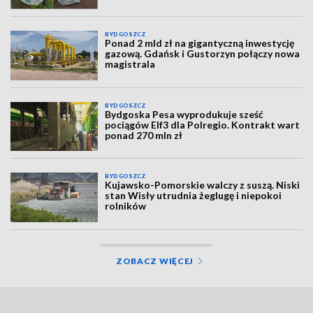
BYDGOSZCZ
Ponad 2 mld zł na gigantyczną inwestycję
gazową. Gdańsk i Gustorzyn połączy nowa
magistrala
BYDGOSZCZ
Bydgoska Pesa wyprodukuje sześć
pociągów Elf3 dla Polregio. Kontrakt wart
ponad 270 mln zł
BYDGOSZCZ
Kujawsko-Pomorskie walczy z suszą. Niski
stan Wisły utrudnia żeglugę i niepokoi
rolników
ZOBACZ WIĘCEJ