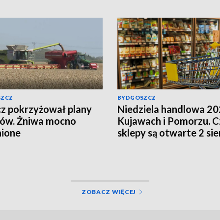
SZCZ
BYDGOSZCZ
z pokrzyżował plany
Niedziela handlowa 20
ków. Żniwa mocno
Kujawach i Pomorzu. C
nione
sklepy są otwarte 2 sie
ZOBACZ WIĘCEJ