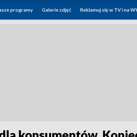
asze programy
Galerie zdjęć
Reklamuj się w TV i na
dla konsumentów. Konie