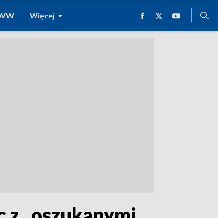
 WWW
Więcej
c z „oszukanymi