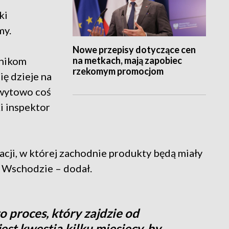
ki
my.
Nowe przepisy dotyczące cen
na metkach, mają zapobiec
hnikom
rzekomym promocjom
się dzieje na
hwytowo coś
i inspektor
uacji, w której zachodnie produkty będą miały
na Wschodzie – dodał.
to proces, który zajdzie od
 jest kwestia kilku miesięcy, by