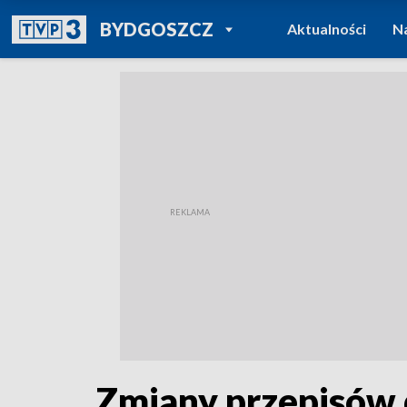
POWRÓT DO
BYDGOSZCZ
Aktualności
N
TVP REGIONY
Zmiany przepisów 