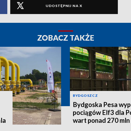
UDOSTĘPNIJ NA X
ZOBACZ TAKŻE
BYDGOSZCZ
Bydgoska Pesa wyp
pociągów Elf3 dla P
la
wart ponad 270 mln 