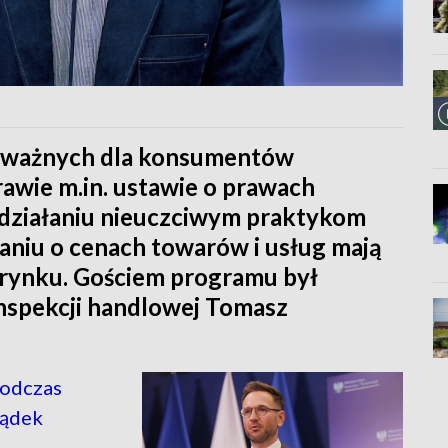
le ważnych dla konsumentów
awie m.in. ustawie o prawach
działaniu nieuczciwym praktykom
niu o cenach towarów i usług mają
 rynku. Gościem programu był
nspekcji handlowej Tomasz
Podczas
sądek