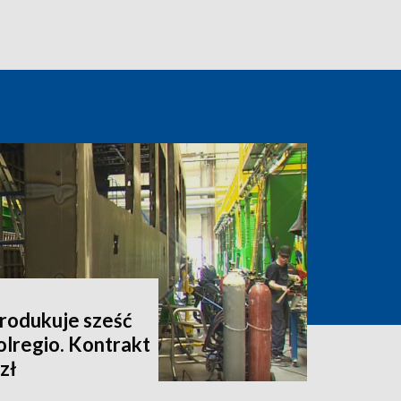
rodukuje sześć
olregio. Kontrakt
zł