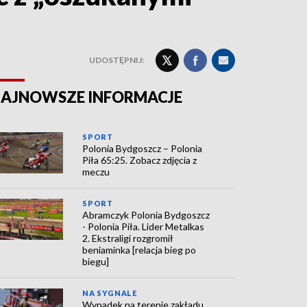
UDOSTĘPNIJ:
AJNOWSZE INFORMACJE
SPORT
Polonia Bydgoszcz – Polonia
Piła 65:25. Zobacz zdjęcia z
meczu
SPORT
Abramczyk Polonia Bydgoszcz
- Polonia Piła. Lider Metalkas
2. Ekstraligi rozgromił
beniaminka [relacja bieg po
biegu]
NA SYGNALE
Wypadek na terenie zakładu