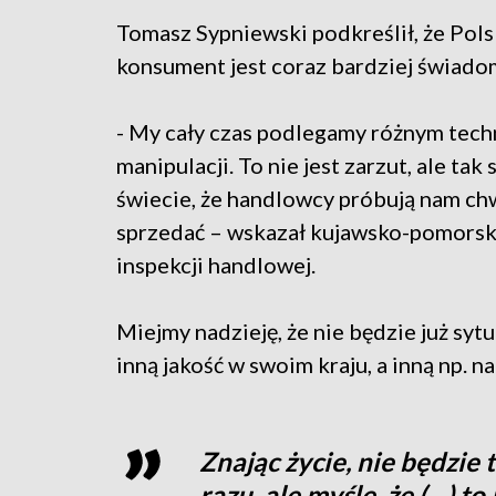
Tomasz Sypniewski podkreślił, że Pols
konsument jest coraz bardziej świado
- My cały czas podlegamy różnym tec
manipulacji. To nie jest zarzut, ale tak 
świecie, że handlowcy próbują nam c
sprzedać – wskazał kujawsko-pomorsk
inspekcji handlowej.
Miejmy nadzieję, że nie będzie już syt
inną jakość w swoim kraju, a inną np. 
Znając życie, nie będzie 
razu, ale myślę, że (…) to