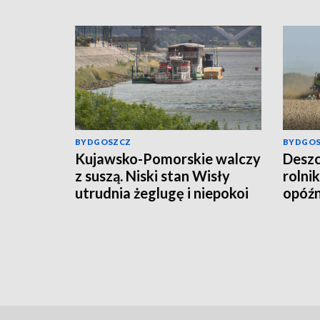
BYDGOSZCZ
BYDGO
Kujawsko-Pomorskie walczy
Deszc
z suszą. Niski stan Wisły
rolni
utrudnia żeglugę i niepokoi
opóź
rolników