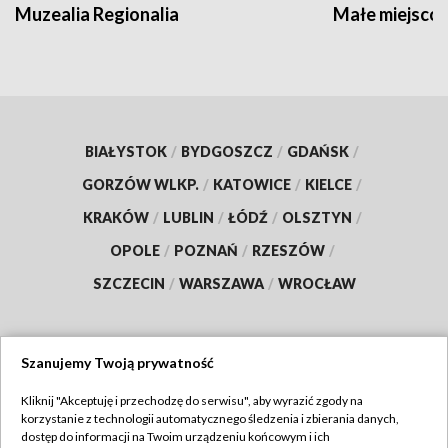
Muzealia Regionalia
Małe miejscow
BIAŁYSTOK
/
BYDGOSZCZ
/
GDAŃSK
/
GORZÓW WLKP.
/
KATOWICE
/
KIELCE
/
KRAKÓW
/
LUBLIN
/
ŁÓDŹ
/
OLSZTYN
/
OPOLE
/
POZNAŃ
/
RZESZÓW
/
SZCZECIN
/
WARSZAWA
/
WROCŁAW
Szanujemy Twoją prywatność
Dołącz do nas:
Kliknij "Akceptuję i przechodzę do serwisu", aby wyrazić zgody na
korzystanie z technologii automatycznego śledzenia i zbierania danych,
TVP
dostęp do informacji na Twoim urządzeniu końcowym i ich