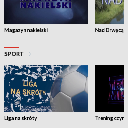
Magazyn nakielski
Nad Drwęcą
SPORT
Liga na skróty
Trening czyni 