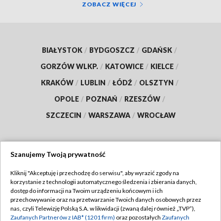
ZOBACZ WIĘCEJ
BIAŁYSTOK
/
BYDGOSZCZ
/
GDAŃSK
/
GORZÓW WLKP.
/
KATOWICE
/
KIELCE
/
KRAKÓW
/
LUBLIN
/
ŁÓDŹ
/
OLSZTYN
/
OPOLE
/
POZNAŃ
/
RZESZÓW
/
SZCZECIN
/
WARSZAWA
/
WROCŁAW
Szanujemy Twoją prywatność
Dołącz do nas:
Kliknij "Akceptuję i przechodzę do serwisu", aby wyrazić zgody na
korzystanie z technologii automatycznego śledzenia i zbierania danych,
TVP
dostęp do informacji na Twoim urządzeniu końcowym i ich
Abonament TVP
przechowywanie oraz na przetwarzanie Twoich danych osobowych przez
Regulamin TVP
nas, czyli Telewizję Polską S.A. w likwidacji (zwaną dalej również „TVP”),
Emisja w TVP
Polityka prywatności
Zaufanych Partnerów z IAB* (1201 firm)
oraz pozostałych
Zaufanych