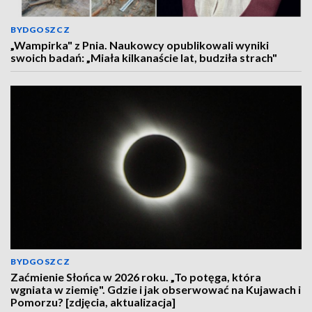
BYDGOSZCZ
„Wampirka" z Pnia. Naukowcy opublikowali wyniki
swoich badań: „Miała kilkanaście lat, budziła strach"
BYDGOSZCZ
Zaćmienie Słońca w 2026 roku. „To potęga, która
wgniata w ziemię". Gdzie i jak obserwować na Kujawach i
Pomorzu? [zdjęcia, aktualizacja]