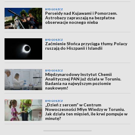
BYDGOSZCZ
Perseidy nad Kujawami i Pomorzem.
Astrobazy zapraszają na bezpłatne
obserwacje nocnego nieba
BYDGOSZCZ
Zaćmienie Słońca przyciąga tłumy. Polacy
ruszają do Hiszpanii i Islandii
BYDGOSZCZ
Międzynarodowy Instytut Chemii
Analitycznej PAN już działa w Toruniu.
Badania na najwyższym poziomie
naukowym!
BYDGOSZCZ
„Dzień z sercem” w Centrum
Nowoczesności Młyn Wiedzy w Toruniu.
Jak działa ten mięsień, ile krwi pompuje w
minutę?