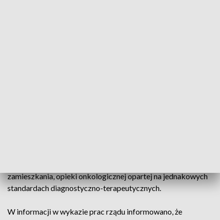
O przyjęciu projektu ustawy o Krajowej Sieci Onkologicznej
minister zdrowia poinformował na wtorkowej konferencji
prasowej.
Projekt przewiduje, że podmioty lecznicze spełniające
kryteria kwalifikacyjne określone w ustawie utworzą
Krajową Sieć Onkologiczną.
Sieć ma zapewnić kompleksową opiekę onkologiczną w
całym kraju, a poszczególne etapy leczenia będą przebiegać
według ściśle określonych standardów, przy współpracy
specjalistów różnych dziedzin. Priorytetem jest zapewnienie
każdemu dorosłemu pacjentowi, niezależnie od miejsca
zamieszkania, opieki onkologicznej opartej na jednakowych
standardach diagnostyczno-terapeutycznych.
W informacji w wykazie prac rządu informowano, że