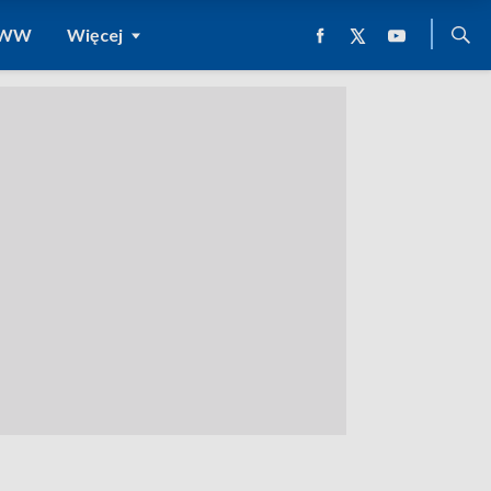
 WWW
Więcej