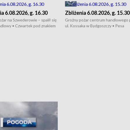
ia 6.08.2026, g. 16.30
Zbliżenia 6.08.2026, g. 15.30
żar na Szwederowie – spalił się
Groźny pożar centrum handlowego 
ndlowy • Czwartek pod znakiem
ul. Kossaka w Bydgoszczy • Pesa
burz • Dobre prognozy dla
wyprodukuje nowoczesne,
 – rolnicy mogą liczyć na
energooszczędne pociągi dla Polregi
lony • Akcja porodowa na trasie
Zmiany w przepisach o pomocy
uń – pomógł policyjny patrol •
społecznej • Przed nami 10. jubileu
my na kolejną odsłonę programu
Festiwal Wisły
ato”