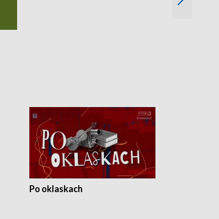
Spotkania z 
Po oklaskach