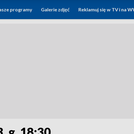
asze programy
Galerie zdjęć
Reklamuj się w TV i na
, g. 18:30