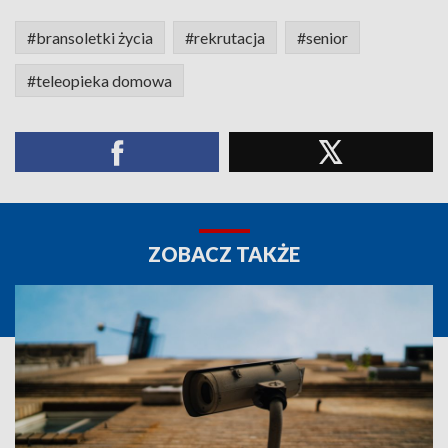
#bransoletki życia
#rekrutacja
#senior
#teleopieka domowa
ZOBACZ TAKŻE