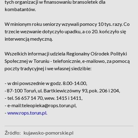
tych organizacji w finansowaniu bransoletek dla
kombatantów.
W minionym roku seniorzy wzywali pomocy 10 tys. razy. Co
trzecie wezwanie dotyczyło upadku, a co 20. kończyło się
interwencją medyczną.
Wszelkich informacji udziela Regionalny Ośrodek Polityki
Społecznej w Toruniu - telefonicznie, e-mailowo, za pomocą
poczty tradycyjnej i we własnej siedzibie:
- w dni powszednie w godz. 8.00-14.00,
· 87-100 Toruń, ul. Bartkiewiczówny 93, pok. 206 i 204,
- tel. 56 657 14 70, wew. 1415 i 1411,
- e-mail:teleopieka@rops.torun.pl,
-
www.rops.torun.pl
.
Źródło:
kujawsko-pomorskie.pl