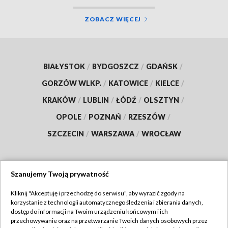
ZOBACZ WIĘCEJ
BIAŁYSTOK
/
BYDGOSZCZ
/
GDAŃSK
/
GORZÓW WLKP.
/
KATOWICE
/
KIELCE
/
KRAKÓW
/
LUBLIN
/
ŁÓDŹ
/
OLSZTYN
/
OPOLE
/
POZNAŃ
/
RZESZÓW
/
SZCZECIN
/
WARSZAWA
/
WROCŁAW
Szanujemy Twoją prywatność
Dołącz do nas:
Kliknij "Akceptuję i przechodzę do serwisu", aby wyrazić zgody na
korzystanie z technologii automatycznego śledzenia i zbierania danych,
TVP
dostęp do informacji na Twoim urządzeniu końcowym i ich
Abonament TVP
przechowywanie oraz na przetwarzanie Twoich danych osobowych przez
Regulamin TVP