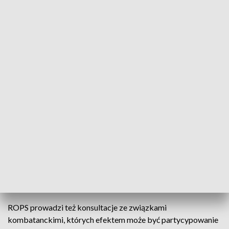
ZOBACZ: Proste pomysły są najlepsze. „Koperta życia” i
bransoletka mogą uratować życie seniora
Na opiekuńczo-ratunkowy system teleopieki domowej
składają się „bransoletki życia” oraz centrum operacyjne,
które prowadzi marszałkowska spółka Kujawsko-
Pomorskie Centrum Kompetencji Cyfrowych Conectio.
Adresatami tej formy wsparcia są przede wszystkim
mieszkający samotnie seniorzy, którzy za symboliczną
odpłatność - 35 zł miesięcznie otrzymają bransoletki. Przy
czym pierwszeństwo zarezerwowano dla osób o niskich
dochodach, a także kombatantów i osób represjonowanych.
Uzupełnieniem oferty są pomoc sąsiedzka i wolontariat
opiekuńczy.
ROPS prowadzi też konsultacje ze związkami
kombatanckimi, których efektem może być partycypowanie