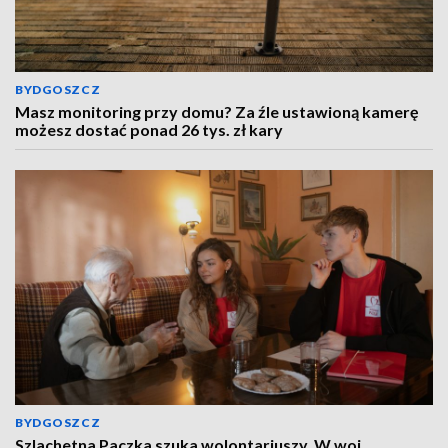
BYDGOSZCZ
Masz monitoring przy domu? Za źle ustawioną kamerę
możesz dostać ponad 26 tys. zł kary
BYDGOSZCZ
Szlachetna Paczka szuka wolontariuszy. W woj.