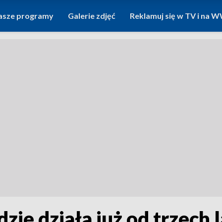
asze programy
Galerie zdjęć
Reklamuj się w TV i na
ie działa już od trzech l