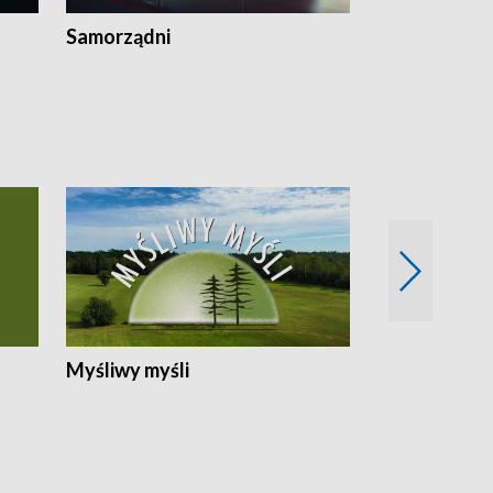
Samorządni
Wspólna sp
Myśliwy myśli
Spotkania z 