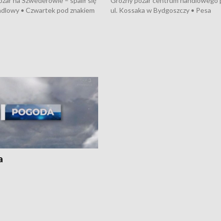
żar na Szwederowie – spalił się
Groźny pożar centrum handlowego 
ndlowy • Czwartek pod znakiem
ul. Kossaka w Bydgoszczy • Pesa
burz • Dobre prognozy dla
wyprodukuje nowoczesne,
 – rolnicy mogą liczyć na
energooszczędne pociągi dla Polregi
lony • Akcja porodowa na trasie
Zmiany w przepisach o pomocy
uń – pomógł policyjny patrol •
społecznej • Przed nami 10. jubileu
my na kolejną odsłonę programu
Festiwal Wisły
ato”
a