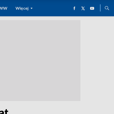
 WWW
Więcej
at.