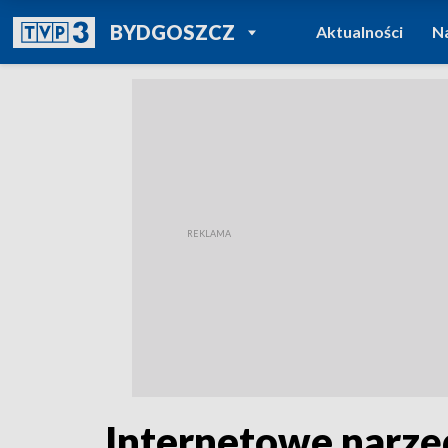
POWRÓT DO
BYDGOSZCZ
Aktualności
N
TVP REGIONY
Internetowe narzędz