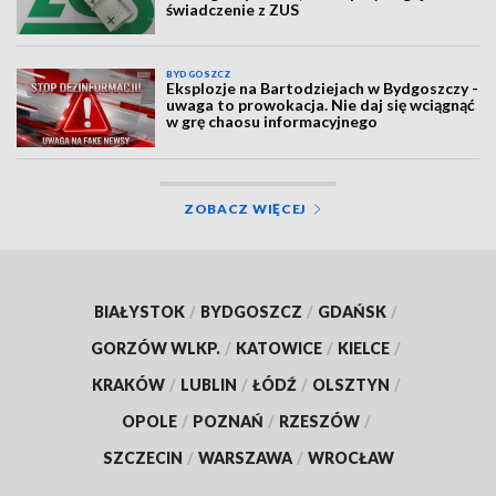
świadczenie z ZUS
BYDGOSZCZ
Eksplozje na Bartodziejach w Bydgoszczy -
uwaga to prowokacja. Nie daj się wciągnąć
w grę chaosu informacyjnego
ZOBACZ WIĘCEJ
BIAŁYSTOK
/
BYDGOSZCZ
/
GDAŃSK
/
GORZÓW WLKP.
/
KATOWICE
/
KIELCE
/
KRAKÓW
/
LUBLIN
/
ŁÓDŹ
/
OLSZTYN
/
OPOLE
/
POZNAŃ
/
RZESZÓW
/
SZCZECIN
/
WARSZAWA
/
WROCŁAW