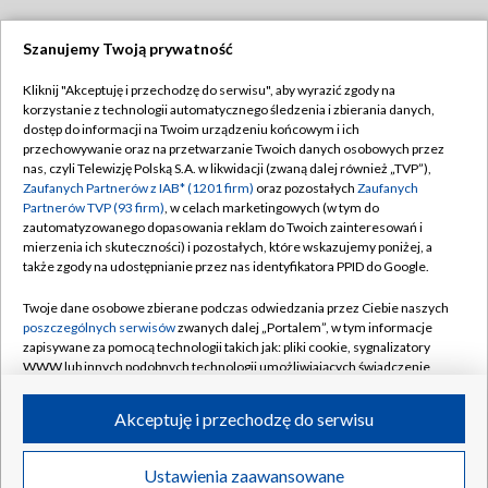
Szanujemy Twoją prywatność
Dołącz do nas:
Kliknij "Akceptuję i przechodzę do serwisu", aby wyrazić zgody na
korzystanie z technologii automatycznego śledzenia i zbierania danych,
TVP
dostęp do informacji na Twoim urządzeniu końcowym i ich
Abonament TVP
przechowywanie oraz na przetwarzanie Twoich danych osobowych przez
Regulamin TVP
nas, czyli Telewizję Polską S.A. w likwidacji (zwaną dalej również „TVP”),
Emisja w TVP
Polityka prywatności
Zaufanych Partnerów z IAB* (1201 firm)
oraz pozostałych
Zaufanych
Partnerów TVP (93 firm)
, w celach marketingowych (w tym do
Centrum informacji TVP
Moje zgody
zautomatyzowanego dopasowania reklam do Twoich zainteresowań i
mierzenia ich skuteczności) i pozostałych, które wskazujemy poniżej, a
Naziemna Telewizja Cyfrowa
Pomoc
także zgody na udostępnianie przez nas identyfikatora PPID do Google.
Sklep TVP
Biuro reklamy
Twoje dane osobowe zbierane podczas odwiedzania przez Ciebie naszych
Rada Programowa
Kontakt
poszczególnych serwisów
zwanych dalej „Portalem”, w tym informacje
zapisywane za pomocą technologii takich jak: pliki cookie, sygnalizatory
System NOS
WWW lub innych podobnych technologii umożliwiających świadczenie
dopasowanych i bezpiecznych usług, personalizację treści oraz reklam,
Informacje o nadawcy
Kanały
udostępnianie funkcji mediów społecznościowych oraz analizowanie
Akceptuję i przechodzę do serwisu
ruchu w Internecie.
Program dla prasy
©2026 Telewizja Polska S.A. w likwidacji
Biuro Reklamy
Twoje dane osobowe zbierane podczas odwiedzania przez Ciebie
Ustawienia zaawansowane
poszczególnych serwisów
na Portalu, takie jak adresy IP, identyfikatory