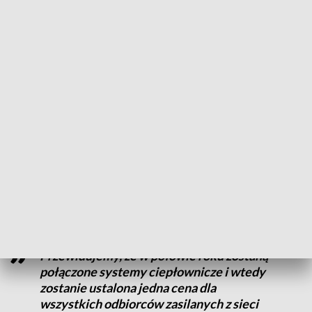
z o.o. w Bydgoszczy.
Przyczyną podwyżek ma być wzrost ceny węgla oraz zmiana
stawki podatku VAT z 5 na 23 proc. KPEC tłumaczy, że na
innych osiedlach koszt ciepła także wzrośnie, ale nie o 95, a o
40 proc.
Przedstawiciele spółki informują z kolei, że na pozostałych
osiedlach cena wzrastała już cztery razy, a dla Osowej Góry
to będzie pierwsza podwyżka. Rozwiązaniem problemu ma
być podłączenie Osowej Góry do bydgoskiej sieci
ciepłownicznej.
Przewidujemy, że w połowie roku zostaną
połączone systemy ciepłownicze i wtedy
zostanie ustalona jedna cena dla
wszystkich odbiorców zasilanych z sieci