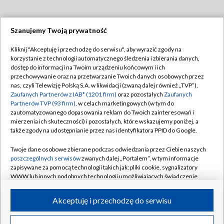
Szanujemy Twoją prywatność
Dołącz do nas:
Kliknij "Akceptuję i przechodzę do serwisu", aby wyrazić zgody na
korzystanie z technologii automatycznego śledzenia i zbierania danych,
TVP
dostęp do informacji na Twoim urządzeniu końcowym i ich
Abonament TVP
przechowywanie oraz na przetwarzanie Twoich danych osobowych przez
Regulamin TVP
nas, czyli Telewizję Polską S.A. w likwidacji (zwaną dalej również „TVP”),
Emisja w TVP
Polityka prywatności
Zaufanych Partnerów z IAB* (1201 firm)
oraz pozostałych
Zaufanych
Partnerów TVP (93 firm)
, w celach marketingowych (w tym do
Centrum informacji TVP
Moje zgody
zautomatyzowanego dopasowania reklam do Twoich zainteresowań i
mierzenia ich skuteczności) i pozostałych, które wskazujemy poniżej, a
Naziemna Telewizja Cyfrowa
Pomoc
także zgody na udostępnianie przez nas identyfikatora PPID do Google.
Sklep TVP
Biuro reklamy
Twoje dane osobowe zbierane podczas odwiedzania przez Ciebie naszych
Rada Programowa
Kontakt
poszczególnych serwisów
zwanych dalej „Portalem”, w tym informacje
zapisywane za pomocą technologii takich jak: pliki cookie, sygnalizatory
System NOS
WWW lub innych podobnych technologii umożliwiających świadczenie
dopasowanych i bezpiecznych usług, personalizację treści oraz reklam,
Informacje o nadawcy
Kanały
udostępnianie funkcji mediów społecznościowych oraz analizowanie
Akceptuję i przechodzę do serwisu
ruchu w Internecie.
Program dla prasy
©2026 Telewizja Polska S.A. w likwidacji
Biuro Reklamy
Twoje dane osobowe zbierane podczas odwiedzania przez Ciebie