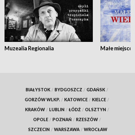
Muzealia Regionalia
Małe miejscow
BIAŁYSTOK
/
BYDGOSZCZ
/
GDAŃSK
/
GORZÓW WLKP.
/
KATOWICE
/
KIELCE
/
KRAKÓW
/
LUBLIN
/
ŁÓDŹ
/
OLSZTYN
/
OPOLE
/
POZNAŃ
/
RZESZÓW
/
SZCZECIN
/
WARSZAWA
/
WROCŁAW