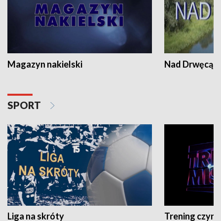
Magazyn nakielski
Nad Drwęcą
SPORT
Liga na skróty
Trening czyni 