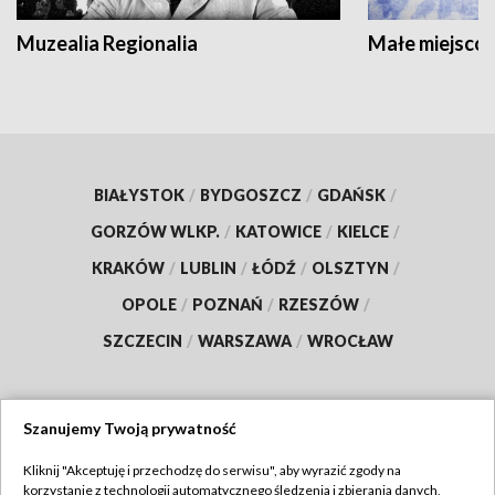
Muzealia Regionalia
Małe miejscow
BIAŁYSTOK
/
BYDGOSZCZ
/
GDAŃSK
/
GORZÓW WLKP.
/
KATOWICE
/
KIELCE
/
KRAKÓW
/
LUBLIN
/
ŁÓDŹ
/
OLSZTYN
/
OPOLE
/
POZNAŃ
/
RZESZÓW
/
SZCZECIN
/
WARSZAWA
/
WROCŁAW
Szanujemy Twoją prywatność
Dołącz do nas:
Kliknij "Akceptuję i przechodzę do serwisu", aby wyrazić zgody na
korzystanie z technologii automatycznego śledzenia i zbierania danych,