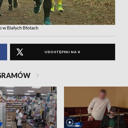
o w Białych Błotach
UDOSTĘPNIJ NA X
OGRAMÓW