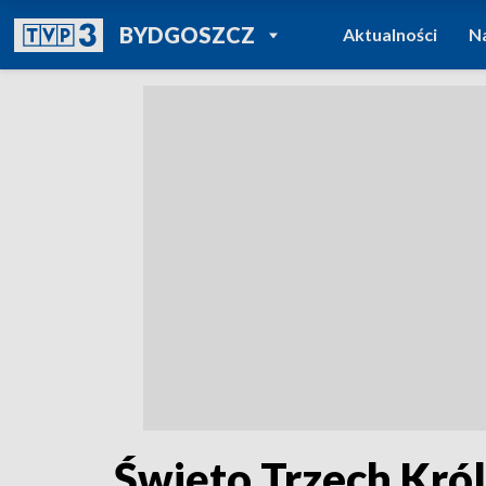
POWRÓT DO
BYDGOSZCZ
Aktualności
N
TVP REGIONY
Święto Trzech Kró