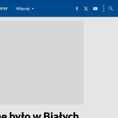
 WWW
Więcej
e było w Białych