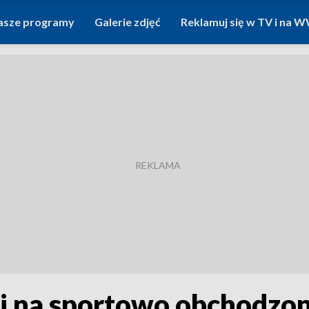
asze programy
Galerie zdjęć
Reklamuj się w TV i na
li na sportowo obchodzon