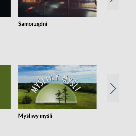
Samorządni
Wspólna sp
Myśliwy myśli
Spotkania z 