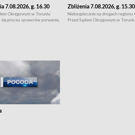
ia 7.08.2026, g. 16.30
Zbliżenia 7.08.2026, g. 15.30
dem Okręgowym w Toruniu
Niebezpiecznie na drogach regionu 
 się proces sprawców porwanie,
Przed Sądem Okręgowym w Toruni
 tortur pod Grudziądzem • 3 mln
rozpoczął się proces sprawców por
 mogą wynosić straty po pożarze
pobicie i tortur pod Grudziądzem • 
Kossaka w Bydgoszczy •
o oszczędzanie wody • Ważne dla
cznie na drogach regionu •
rolników badania w Stacji Doświadcz
ąg sporu o pranie na bydgoskich
Oceny Odmian w Chrząstowie
kach
a