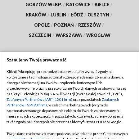
GORZÓW WLKP.
/
KATOWICE
/
KIELCE
/
KRAKÓW
/
LUBLIN
/
ŁÓDŹ
/
OLSZTYN
/
OPOLE
/
POZNAŃ
/
RZESZÓW
/
SZCZECIN
/
WARSZAWA
/
WROCŁAW
Szanujemy Twoją prywatność
Dołącz do nas:
Kliknij "Akceptuję i przechodzę do serwisu", aby wyrazić zgody na
korzystanie z technologii automatycznego śledzenia i zbierania danych,
TVP
dostęp do informacji na Twoim urządzeniu końcowym i ich
Abonament TVP
przechowywanie oraz na przetwarzanie Twoich danych osobowych przez
Regulamin TVP
nas, czyli Telewizję Polską S.A. w likwidacji (zwaną dalej również „TVP”),
Emisja w TVP
Polityka prywatności
Zaufanych Partnerów z IAB* (1201 firm)
oraz pozostałych
Zaufanych
Partnerów TVP (93 firm)
, w celach marketingowych (w tym do
Centrum informacji TVP
Moje zgody
zautomatyzowanego dopasowania reklam do Twoich zainteresowań i
mierzenia ich skuteczności) i pozostałych, które wskazujemy poniżej, a
Naziemna Telewizja Cyfrowa
Pomoc
także zgody na udostępnianie przez nas identyfikatora PPID do Google.
Sklep TVP
Biuro reklamy
Twoje dane osobowe zbierane podczas odwiedzania przez Ciebie naszych
Rada Programowa