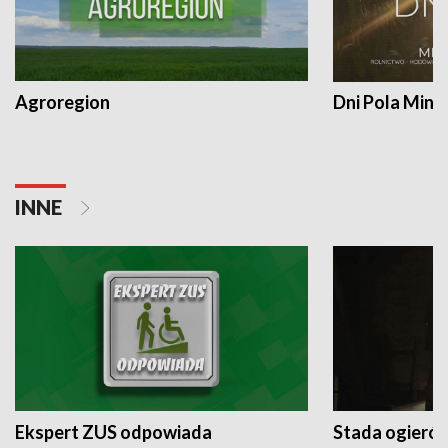
Agroregion
Dni Pola Min
INNE
Ekspert ZUS odpowiada
Stada ogieró