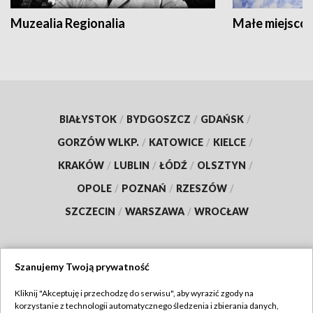
Muzealia Regionalia
Małe miejscow
BIAŁYSTOK
/
BYDGOSZCZ
/
GDAŃSK
/
GORZÓW WLKP.
/
KATOWICE
/
KIELCE
/
KRAKÓW
/
LUBLIN
/
ŁÓDŹ
/
OLSZTYN
/
OPOLE
/
POZNAŃ
/
RZESZÓW
/
SZCZECIN
/
WARSZAWA
/
WROCŁAW
Szanujemy Twoją prywatność
Dołącz do nas:
Kliknij "Akceptuję i przechodzę do serwisu", aby wyrazić zgody na
korzystanie z technologii automatycznego śledzenia i zbierania danych,
TVP