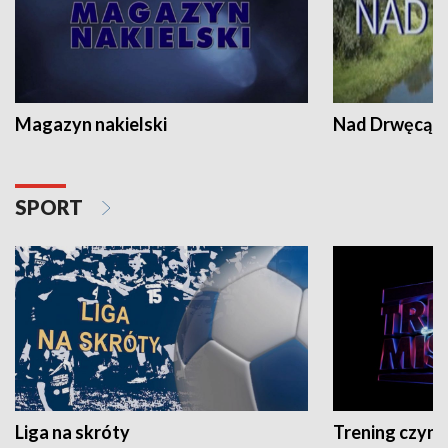
Magazyn nakielski
Nad Drwęcą
SPORT
Liga na skróty
Trening czyni 