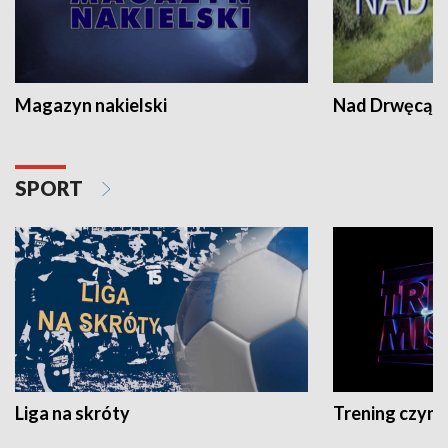
Magazyn nakielski
Nad Drwęcą
SPORT
Liga na skróty
Trening czyni 