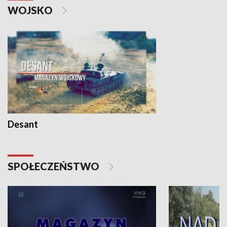
WOJSKO
Desant
SPOŁECZEŃSTWO