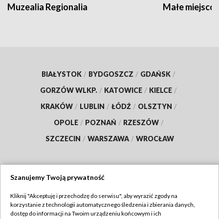
Muzealia Regionalia
Małe miejscow
BIAŁYSTOK
/
BYDGOSZCZ
/
GDAŃSK
/
GORZÓW WLKP.
/
KATOWICE
/
KIELCE
/
KRAKÓW
/
LUBLIN
/
ŁÓDŹ
/
OLSZTYN
/
OPOLE
/
POZNAŃ
/
RZESZÓW
/
SZCZECIN
/
WARSZAWA
/
WROCŁAW
Szanujemy Twoją prywatność
Dołącz do nas:
Kliknij "Akceptuję i przechodzę do serwisu", aby wyrazić zgody na
korzystanie z technologii automatycznego śledzenia i zbierania danych,
TVP
dostęp do informacji na Twoim urządzeniu końcowym i ich