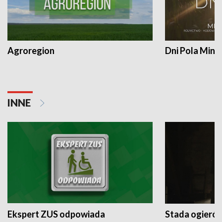
Agroregion
Dni Pola Min
INNE
Ekspert ZUS odpowiada
Stada ogieró