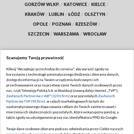
GORZÓW WLKP.
/
KATOWICE
/
KIELCE
/
KRAKÓW
/
LUBLIN
/
ŁÓDŹ
/
OLSZTYN
/
OPOLE
/
POZNAŃ
/
RZESZÓW
/
SZCZECIN
/
WARSZAWA
/
WROCŁAW
Szanujemy Twoją prywatność
Dołącz do nas:
Kliknij "Akceptuję i przechodzę do serwisu", aby wyrazić zgody na
korzystanie z technologii automatycznego śledzenia i zbierania danych,
TVP
dostęp do informacji na Twoim urządzeniu końcowym i ich
Abonament TVP
przechowywanie oraz na przetwarzanie Twoich danych osobowych przez
Regulamin TVP
nas, czyli Telewizję Polską S.A. w likwidacji (zwaną dalej również „TVP”),
Emisja w TVP
Polityka prywatności
Zaufanych Partnerów z IAB* (1201 firm)
oraz pozostałych
Zaufanych
Partnerów TVP (93 firm)
, w celach marketingowych (w tym do
Centrum informacji TVP
Moje zgody
zautomatyzowanego dopasowania reklam do Twoich zainteresowań i
mierzenia ich skuteczności) i pozostałych, które wskazujemy poniżej, a
Naziemna Telewizja Cyfrowa
Pomoc
także zgody na udostępnianie przez nas identyfikatora PPID do Google.
Sklep TVP
Biuro reklamy
Twoje dane osobowe zbierane podczas odwiedzania przez Ciebie naszych
Rada Programowa