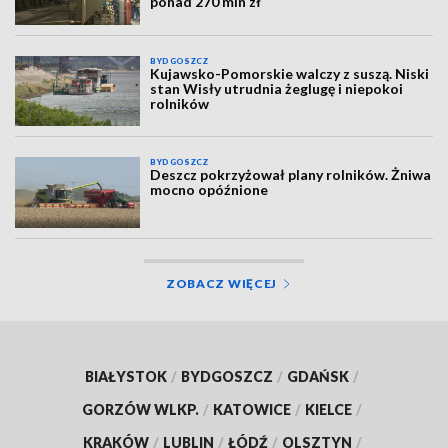
ponad 270 mln zł
BYDGOSZCZ
Kujawsko-Pomorskie walczy z suszą. Niski
stan Wisły utrudnia żeglugę i niepokoi
rolników
BYDGOSZCZ
Deszcz pokrzyżował plany rolników. Żniwa
mocno opóźnione
ZOBACZ WIĘCEJ
BIAŁYSTOK
/
BYDGOSZCZ
/
GDAŃSK
/
GORZÓW WLKP.
/
KATOWICE
/
KIELCE
/
KRAKÓW
/
LUBLIN
/
ŁÓDŹ
/
OLSZTYN
/