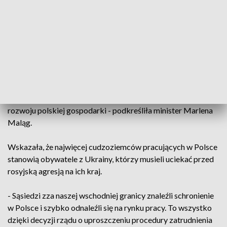
Ministerstwo podało dane dla naszego regionu
Według danych ZUS liczba ubezpieczonych cudzoziemców
wyniosła w grudniu 2022 r. 1 mln 63 tys. 300 osób. Oznacza
to, że wzrosła w stosunku do stycznia 2022 r. o 191,7 tys.
- Rośnie liczba cudzoziemców legalnie pracujących w Polsce
i odprowadzających składki do ZUS. Te osoby zasilają nasz
rynek pracy, uzupełniają luki kadrowe i przyczyniają się do
rozwoju polskiej gospodarki - podkreśliła minister Marlena
Maląg.
Wskazała, że najwięcej cudzoziemców pracujących w Polsce
stanowią obywatele z Ukrainy, którzy musieli uciekać przed
rosyjską agresją na ich kraj.
- Sąsiedzi zza naszej wschodniej granicy znaleźli schronienie
w Polsce i szybko odnaleźli się na rynku pracy. To wszystko
dzięki decyzji rządu o uproszczeniu procedury zatrudnienia