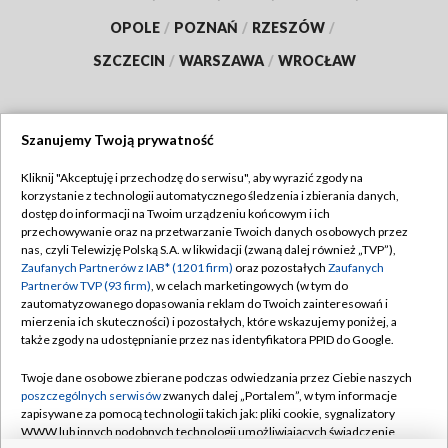
OPOLE
/
POZNAŃ
/
RZESZÓW
/
SZCZECIN
/
WARSZAWA
/
WROCŁAW
Szanujemy Twoją prywatność
Dołącz do nas:
Kliknij "Akceptuję i przechodzę do serwisu", aby wyrazić zgody na
korzystanie z technologii automatycznego śledzenia i zbierania danych,
TVP
dostęp do informacji na Twoim urządzeniu końcowym i ich
Abonament TVP
przechowywanie oraz na przetwarzanie Twoich danych osobowych przez
Regulamin TVP
nas, czyli Telewizję Polską S.A. w likwidacji (zwaną dalej również „TVP”),
Emisja w TVP
Polityka prywatności
Zaufanych Partnerów z IAB* (1201 firm)
oraz pozostałych
Zaufanych
Partnerów TVP (93 firm)
, w celach marketingowych (w tym do
Centrum informacji TVP
Moje zgody
zautomatyzowanego dopasowania reklam do Twoich zainteresowań i
mierzenia ich skuteczności) i pozostałych, które wskazujemy poniżej, a
Naziemna Telewizja Cyfrowa
Pomoc
także zgody na udostępnianie przez nas identyfikatora PPID do Google.
Sklep TVP
Biuro reklamy
Twoje dane osobowe zbierane podczas odwiedzania przez Ciebie naszych
Rada Programowa
Kontakt
poszczególnych serwisów
zwanych dalej „Portalem”, w tym informacje
zapisywane za pomocą technologii takich jak: pliki cookie, sygnalizatory
System NOS
WWW lub innych podobnych technologii umożliwiających świadczenie