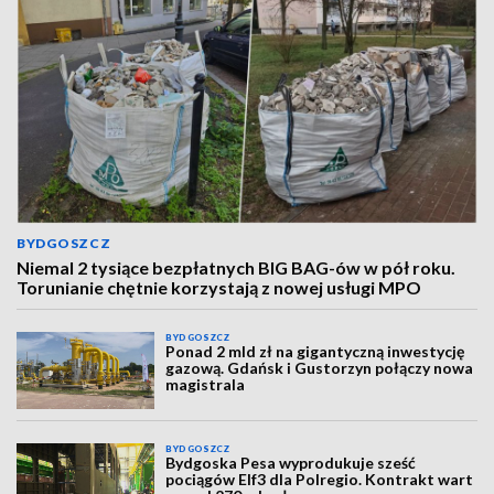
BYDGOSZCZ
Niemal 2 tysiące bezpłatnych BIG BAG-ów w pół roku.
Torunianie chętnie korzystają z nowej usługi MPO
BYDGOSZCZ
Ponad 2 mld zł na gigantyczną inwestycję
gazową. Gdańsk i Gustorzyn połączy nowa
magistrala
BYDGOSZCZ
Bydgoska Pesa wyprodukuje sześć
pociągów Elf3 dla Polregio. Kontrakt wart