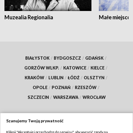
Muzealia Regionalia
Małe miejscow
BIAŁYSTOK
/
BYDGOSZCZ
/
GDAŃSK
/
GORZÓW WLKP.
/
KATOWICE
/
KIELCE
/
KRAKÓW
/
LUBLIN
/
ŁÓDŹ
/
OLSZTYN
/
OPOLE
/
POZNAŃ
/
RZESZÓW
/
SZCZECIN
/
WARSZAWA
/
WROCŁAW
Szanujemy Twoją prywatność
Dołącz do nas:
Kliknij "Akceptuję i przechodzę do serwisu", aby wyrazić zgody na