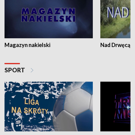
Magazyn nakielski
Nad Drwęcą
SPORT