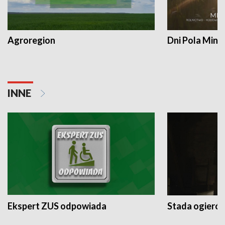
Agroregion
Dni Pola Min
INNE
Ekspert ZUS odpowiada
Stada ogieró