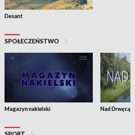
Desant
SPOŁECZEŃSTWO
Magazyn nakielski
Nad Drwęcą
SPORT