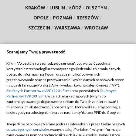
KRAKÓW
/
LUBLIN
/
ŁÓDŹ
/
OLSZTYN
/
OPOLE
/
POZNAŃ
/
RZESZÓW
/
SZCZECIN
/
WARSZAWA
/
WROCŁAW
Szanujemy Twoją prywatność
Dołącz do nas:
Kliknij "Akceptuję i przechodzę do serwisu", aby wyrazić zgody na
korzystanie z technologii automatycznego śledzenia i zbierania danych,
TVP
dostęp do informacji na Twoim urządzeniu końcowym i ich
Abonament TVP
przechowywanie oraz na przetwarzanie Twoich danych osobowych przez
Regulamin TVP
nas, czyli Telewizję Polską S.A. w likwidacji (zwaną dalej również „TVP”),
Emisja w TVP
Polityka prywatności
Zaufanych Partnerów z IAB* (1201 firm)
oraz pozostałych
Zaufanych
Partnerów TVP (93 firm)
, w celach marketingowych (w tym do
Centrum informacji TVP
Moje zgody
zautomatyzowanego dopasowania reklam do Twoich zainteresowań i
mierzenia ich skuteczności) i pozostałych, które wskazujemy poniżej, a
Naziemna Telewizja Cyfrowa
Pomoc
także zgody na udostępnianie przez nas identyfikatora PPID do Google.
Sklep TVP
Biuro reklamy
Twoje dane osobowe zbierane podczas odwiedzania przez Ciebie naszych
Rada Programowa
Kontakt
poszczególnych serwisów
zwanych dalej „Portalem”, w tym informacje
zapisywane za pomocą technologii takich jak: pliki cookie, sygnalizatory