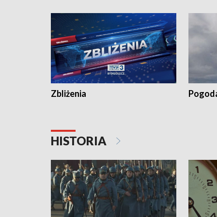
recept po spaleniu apteki w Bydgoszczy •
Kapuścis
Dalszy ciąg sąsiedzkiego sporu o
wywieszanie prania
Zbliżenia
Pogod
HISTORIA