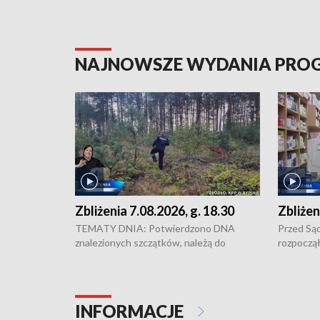
NAJNOWSZE WYDANIA PR
Zbliżenia 7.08.2026, g. 18.30
Zbliżen
TEMATY DNIA: Potwierdzono DNA
Przed Są
znalezionych szczątków, należą do
rozpoczął
zaginionej Jowity Zielińskiej • Tragiczny
pobicie i
finał prac serwisowych w studni w Solcu
zł - tyle
Kujawskim • Festiwal dziewięciu wzgórz
przy ul. 
w Chełmnie i Festiwal Wisły w kilku
Niebezpie
INFORMACJE
miastach regionu • Problem z realizacją
Dalszy ci