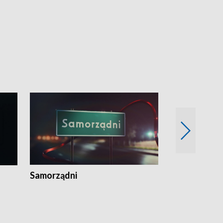
Samorządni
Wspólna sp