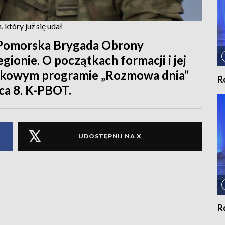
 który już się udał
o-Pomorska Brygada Obrony
gionie. O początkach formacji i jej
tkowym programie „Rozmowa dnia”
R
ca 8. K-PBOT.
UDOSTĘPNIJ NA X
R