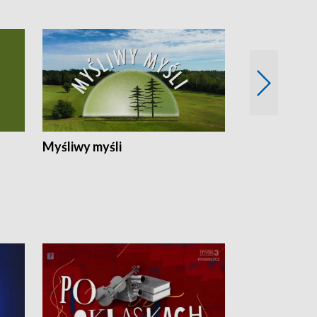
Myśliwy myśli
Spotkania z 