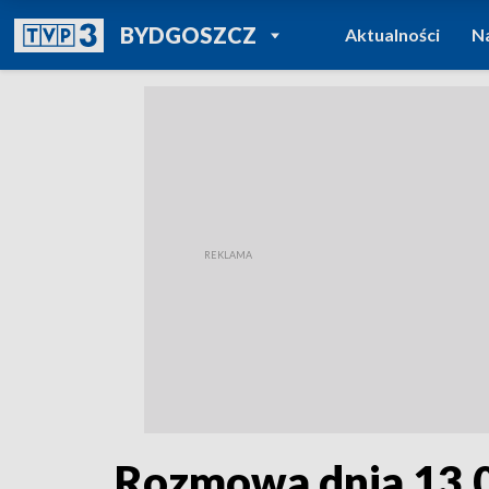
POWRÓT DO
BYDGOSZCZ
Aktualności
N
TVP REGIONY
Rozmowa dnia 13.