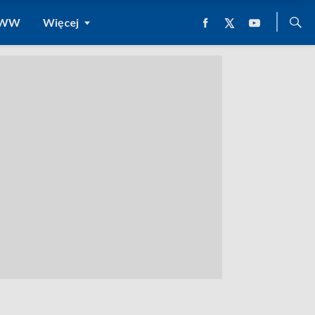
 WWW
Więcej