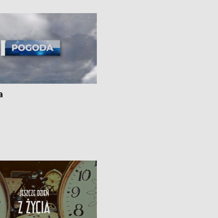
kach
a