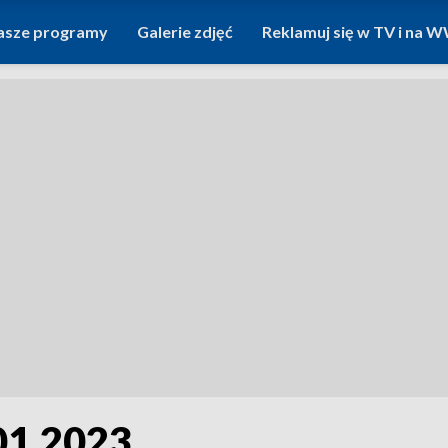
asze programy
Galerie zdjęć
Reklamuj się w TV i na
01.2023