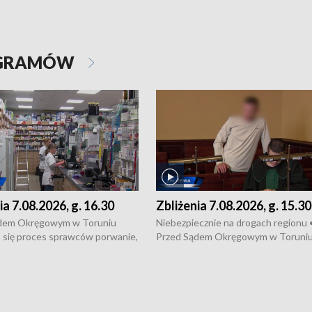
OGRAMÓW
ia 7.08.2026, g. 16.30
Zbliżenia 7.08.2026, g. 15.30
dem Okręgowym w Toruniu
Niebezpiecznie na drogach regionu 
 się proces sprawców porwanie,
Przed Sądem Okręgowym w Toruni
 tortur pod Grudziądzem • 3 mln
rozpoczął się proces sprawców por
 mogą wynosić straty po pożarze
pobicie i tortur pod Grudziądzem • 
Kossaka w Bydgoszczy •
o oszczędzanie wody • Ważne dla
cznie na drogach regionu •
rolników badania w Stacji Doświadcz
ąg sporu o pranie na bydgoskich
Oceny Odmian w Chrząstowie