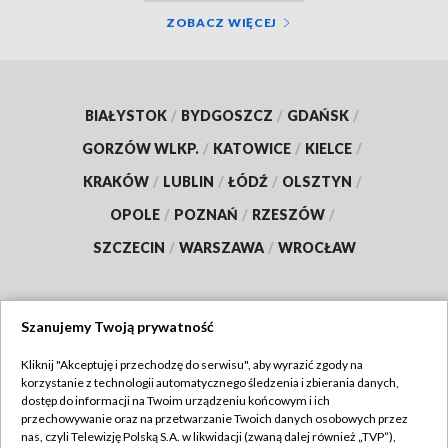
ZOBACZ WIĘCEJ
BIAŁYSTOK
/
BYDGOSZCZ
/
GDAŃSK
/
GORZÓW WLKP.
/
KATOWICE
/
KIELCE
/
KRAKÓW
/
LUBLIN
/
ŁÓDŹ
/
OLSZTYN
/
OPOLE
/
POZNAŃ
/
RZESZÓW
/
SZCZECIN
/
WARSZAWA
/
WROCŁAW
Szanujemy Twoją prywatność
Dołącz do nas:
Kliknij "Akceptuję i przechodzę do serwisu", aby wyrazić zgody na
korzystanie z technologii automatycznego śledzenia i zbierania danych,
TVP
dostęp do informacji na Twoim urządzeniu końcowym i ich
Abonament TVP
przechowywanie oraz na przetwarzanie Twoich danych osobowych przez
Regulamin TVP
nas, czyli Telewizję Polską S.A. w likwidacji (zwaną dalej również „TVP”),