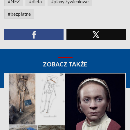
#NFZ
#dieta
#plany żywieniowe
#bezpłatne
ZOBACZ TAKŻE