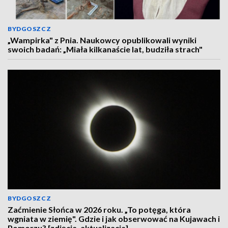
BYDGOSZCZ
„Wampirka" z Pnia. Naukowcy opublikowali wyniki
swoich badań: „Miała kilkanaście lat, budziła strach"
BYDGOSZCZ
Zaćmienie Słońca w 2026 roku. „To potęga, która
wgniata w ziemię". Gdzie i jak obserwować na Kujawach i
Pomorzu? [zdjęcia, aktualizacja]