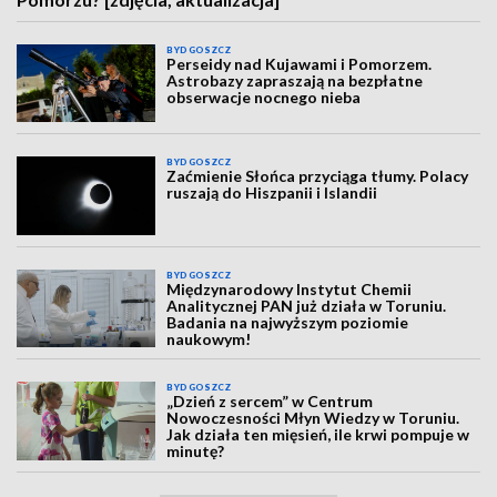
BYDGOSZCZ
Perseidy nad Kujawami i Pomorzem.
Astrobazy zapraszają na bezpłatne
obserwacje nocnego nieba
BYDGOSZCZ
Zaćmienie Słońca przyciąga tłumy. Polacy
ruszają do Hiszpanii i Islandii
BYDGOSZCZ
Międzynarodowy Instytut Chemii
Analitycznej PAN już działa w Toruniu.
Badania na najwyższym poziomie
naukowym!
BYDGOSZCZ
„Dzień z sercem” w Centrum
Nowoczesności Młyn Wiedzy w Toruniu.
Jak działa ten mięsień, ile krwi pompuje w
minutę?