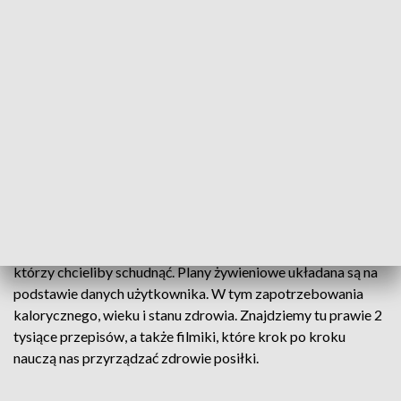
indeks masy ciała, pomoże określić stan naszego zdrowia.
-Zzachęcamy do korzystania regularnie z kiosku, np. raz w
miesiącu, by monitorować progres lub regres naszych starań
o dobry stan zdrowia. Ostatnio przygotowaliśmy takie
karnety zdrowotne, każdy klient dostanie jedną naklejkę. Po
zebraniu 6 otrzyma upominek – mówi Łukasz Pyszka,
naczelnik wydziału obsługi klientów i profilaktyki kujawsko-
pomorskiego wojewódzkiego oddziału NFZ.
Narodowy Fundusz Zdrowia zaprasza także na swoją stronę
internetową poświęconą dietom. To portal nie tylko dla tych,
którzy chcieliby schudnąć. Plany żywieniowe układana są na
podstawie danych użytkownika. W tym zapotrzebowania
kalorycznego, wieku i stanu zdrowia. Znajdziemy tu prawie 2
tysiące przepisów, a także filmiki, które krok po kroku
nauczą nas przyrządzać zdrowie posiłki.