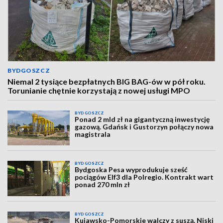
BYDGOSZCZ
Niemal 2 tysiące bezpłatnych BIG BAG-ów w pół roku.
Torunianie chętnie korzystają z nowej usługi MPO
BYDGOSZCZ
Ponad 2 mld zł na gigantyczną inwestycję
gazową. Gdańsk i Gustorzyn połączy nowa
magistrala
BYDGOSZCZ
Bydgoska Pesa wyprodukuje sześć
pociągów Elf3 dla Polregio. Kontrakt wart
ponad 270 mln zł
BYDGOSZCZ
Kujawsko-Pomorskie walczy z suszą. Niski