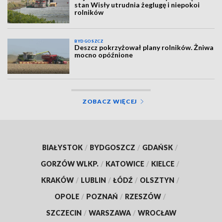
stan Wisły utrudnia żeglugę i niepokoi
rolników
BYDGOSZCZ
Deszcz pokrzyżował plany rolników. Żniwa
mocno opóźnione
ZOBACZ WIĘCEJ
BIAŁYSTOK
/
BYDGOSZCZ
/
GDAŃSK
/
GORZÓW WLKP.
/
KATOWICE
/
KIELCE
/
KRAKÓW
/
LUBLIN
/
ŁÓDŹ
/
OLSZTYN
/
OPOLE
/
POZNAŃ
/
RZESZÓW
/
SZCZECIN
/
WARSZAWA
/
WROCŁAW