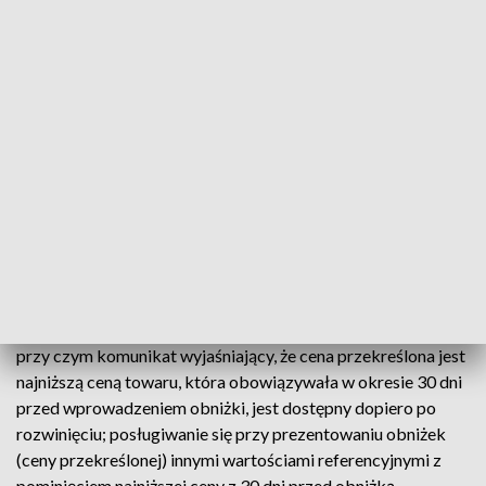
W najbliższym czasie UOKiK będzie
kontrolować również przedsiębiorców
działających w internecie oraz platformy
handlowe, a także to, czy numery
telefonów udostępniane przez firmy
umożliwiają skuteczny kontakt z nimi
– informuje urząd.
Jak podano, po sprawdzeniu ok. 40 stron internetowych
zastrzeżenia Prezesa UOKiK, wzbudziło m.in.: podawanie
aktualnej ceny sprzedaży i ceny przekreślonej bez
zamieszczenia informacji, czym jest cena przekreślona;
podawanie aktualnej ceny sprzedaży i ceny przekreślonej,
przy czym komunikat wyjaśniający, że cena przekreślona jest
najniższą ceną towaru, która obowiązywała w okresie 30 dni
przed wprowadzeniem obniżki, jest dostępny dopiero po
rozwinięciu; posługiwanie się przy prezentowaniu obniżek
(ceny przekreślonej) innymi wartościami referencyjnymi z
pominięciem najniższej ceny z 30 dni przed obniżką.