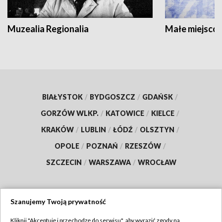
Muzealia Regionalia
Małe miejscow
BIAŁYSTOK
/
BYDGOSZCZ
/
GDAŃSK
/
GORZÓW WLKP.
/
KATOWICE
/
KIELCE
/
KRAKÓW
/
LUBLIN
/
ŁÓDŹ
/
OLSZTYN
/
OPOLE
/
POZNAŃ
/
RZESZÓW
/
SZCZECIN
/
WARSZAWA
/
WROCŁAW
Szanujemy Twoją prywatność
Dołącz do nas:
Kliknij "Akceptuję i przechodzę do serwisu", aby wyrazić zgody na