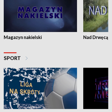
Magazyn nakielski
Nad Drwęcą
SPORT