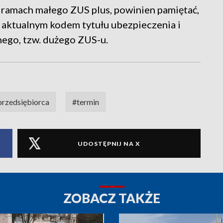
w ramach małego ZUS plus, powinien pamiętać,
z aktualnym kodem tytułu ubezpieczenia i
nego, tzw. dużego ZUS-u.
przedsiębiorca
#termin
UDOSTĘPNIJ NA X
ZOBACZ TAKŻE