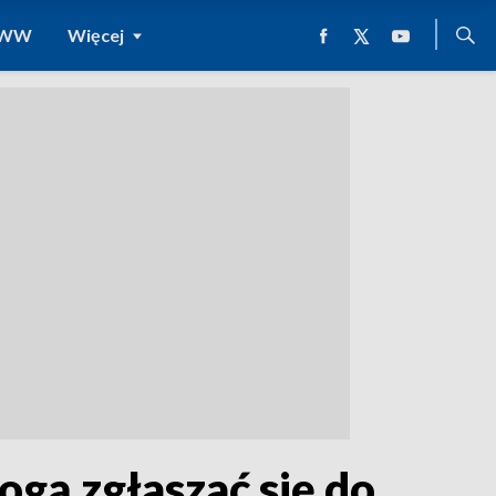
 WWW
Więcej
ogą zgłaszać się do