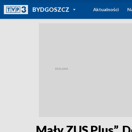
POWRÓT DO
BYDGOSZCZ
Aktualności
N
TVP REGIONY
„Mały ZUS Plus”. D