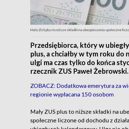
Mały ZUS plus to niższe składki na ubezpieczenia społeczne licz
Przedsiębiorca, który w ubiegł
plus, a chciałby w tym roku do 
ulgi ma czas tylko do końca st
rzecznik ZUS Paweł Żebrowski.
ZOBACZ: Dodatkowa emerytura za wi
regionie wypłacana 150 osobom
Mały ZUS plus to niższe składki na ub
społeczne liczone od dochodu z działa
ubiegły rok kalendarzowy. Ulga nie o