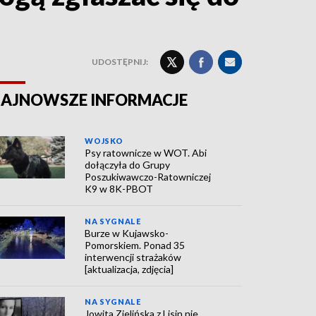
UDOSTĘPNIJ:
AJNOWSZE INFORMACJE
WOJSKO
Psy ratownicze w WOT. Abi
dołączyła do Grupy
Poszukiwawczo-Ratowniczej
K9 w 8K-PBOT
NA SYGNALE
Burze w Kujawsko-
Pomorskiem. Ponad 35
interwencji strażaków
[aktualizacja, zdjęcia]
NA SYGNALE
Jowita Zielińska z Lisin nie