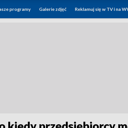
asze programy
Galerie zdjęć
Reklamuj się w TV i na
o kiedy przedsiębiorcy m