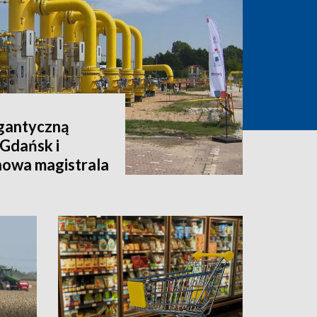
igantyczną
 Gdańsk i
nowa magistrala