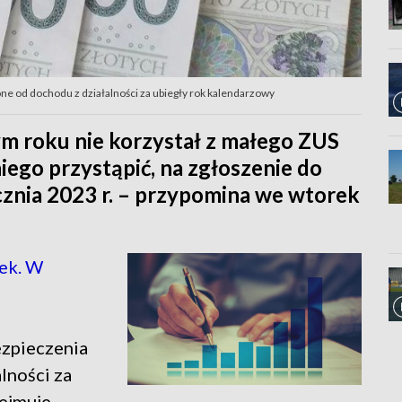
one od dochodu z działalności za ubiegły rok kalendarzowy
ym roku nie korzystał z małego ZUS
niego przystąpić, na zgłoszenie do
ycznia 2023 r. – przypomina we wtorek
ek. W
ezpieczenia
lności za
bejmuje