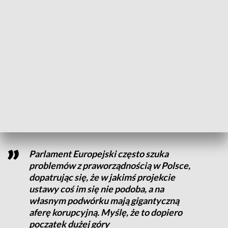
- To może zabrzmi jak dowcip, ale nikomu nie jest do śmiechu
- gdybyśmy dziś zapytali, kto jest najbardziej
rozpoznawalnym politykiem w PE, to wszyscy wymienią
panię Evę Kaili. To była wiceprzewodnicząca Parlamentu
Europejskiego. To w ogóle jakieś pechowe stanowisko z
ramienia lewicy, bo w poprzedniej kadencji chciano
„zagłodzić finansowo Polskę i Węgrzy”. Zagłosowała ona za
15 rezolucjami, które podważały praworządność –
przypomniał bydgoski poseł PiS.
Parlament Europejski często szuka
problemów z praworządnością w Polsce,
dopatrując się, że w jakimś projekcie
ustawy coś im się nie podoba, a na
własnym podwórku mają gigantyczną
aferę korupcyjną. Myślę, że to dopiero
początek dużej góry