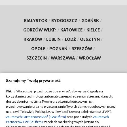
BIAŁYSTOK
/
BYDGOSZCZ
/
GDAŃSK
/
GORZÓW WLKP.
/
KATOWICE
/
KIELCE
/
KRAKÓW
/
LUBLIN
/
ŁÓDŹ
/
OLSZTYN
/
OPOLE
/
POZNAŃ
/
RZESZÓW
/
SZCZECIN
/
WARSZAWA
/
WROCŁAW
Szanujemy Twoją prywatność
Dołącz do nas:
Kliknij "Akceptuję i przechodzę do serwisu", aby wyrazić zgody na
korzystanie z technologii automatycznego śledzenia i zbierania danych,
TVP
dostęp do informacji na Twoim urządzeniu końcowym i ich
Abonament TVP
przechowywanie oraz na przetwarzanie Twoich danych osobowych przez
Regulamin TVP
nas, czyli Telewizję Polską S.A. w likwidacji (zwaną dalej również „TVP”),
Emisja w TVP
Polityka prywatności
Zaufanych Partnerów z IAB* (1201 firm)
oraz pozostałych
Zaufanych
Partnerów TVP (93 firm)
, w celach marketingowych (w tym do
Centrum informacji TVP
Moje zgody
zautomatyzowanego dopasowania reklam do Twoich zainteresowań i