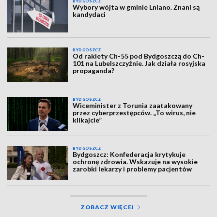
BYDGOSZCZ
Wybory wójta w gminie Lniano. Znani są
kandydaci
BYDGOSZCZ
Od rakiety Ch-55 pod Bydgoszczą do Ch-
101 na Lubelszczyźnie. Jak działa rosyjska
propaganda?
BYDGOSZCZ
Wiceminister z Torunia zaatakowany
przez cyberprzestępców. „To wirus, nie
klikajcie”
BYDGOSZCZ
Bydgoszcz: Konfederacja krytykuje
ochronę zdrowia. Wskazuje na wysokie
zarobki lekarzy i problemy pacjentów
ZOBACZ WIĘCEJ