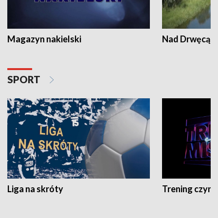
Magazyn nakielski
Nad Drwęcą
SPORT
Liga na skróty
Trening czyni 