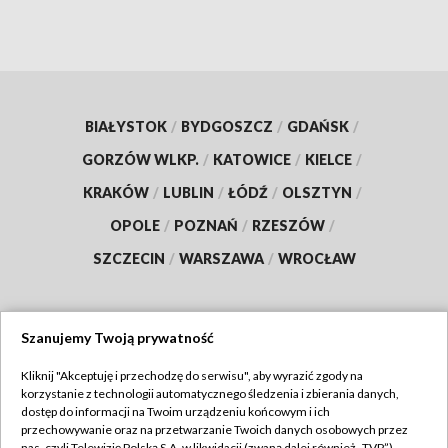
BIAŁYSTOK
/
BYDGOSZCZ
/
GDAŃSK
/
GORZÓW WLKP.
/
KATOWICE
/
KIELCE
/
KRAKÓW
/
LUBLIN
/
ŁÓDŹ
/
OLSZTYN
/
OPOLE
/
POZNAŃ
/
RZESZÓW
/
SZCZECIN
/
WARSZAWA
/
WROCŁAW
Szanujemy Twoją prywatność
Dołącz do nas:
Kliknij "Akceptuję i przechodzę do serwisu", aby wyrazić zgody na
korzystanie z technologii automatycznego śledzenia i zbierania danych,
TVP
dostęp do informacji na Twoim urządzeniu końcowym i ich
Abonament TVP
przechowywanie oraz na przetwarzanie Twoich danych osobowych przez
Regulamin TVP
nas, czyli Telewizję Polską S.A. w likwidacji (zwaną dalej również „TVP”),