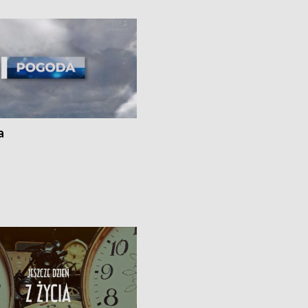
ato”
a