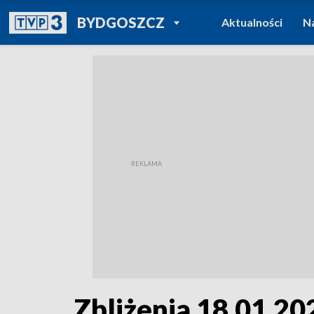
POWRÓT DO
BYDGOSZCZ
Aktualności
N
TVP REGIONY
Zbliżenia 18.01.202