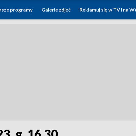
asze programy
Galerie zdjęć
Reklamuj się w TV i na
3, g. 16.30