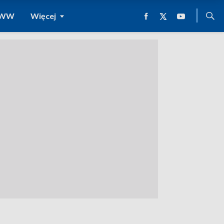
 WWW
Więcej