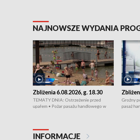
NAJNOWSZE WYDANIA PR
Zbliżenia 6.08.2026, g. 18.30
Zbliżen
TEMATY DNIA: Ostrzeżenie przed
Groźny po
upałem • Pożar pasażu handlowego w
pasaż ha
Bydgoszczy • Policja rozbiła lokalną siatkę
upałów i 
dealerską – grozi im do 12 lat więzienia •
kukurydzy
Akcja porodowa na trasie Rypin-Toruń –
wysokie p
pomógł policyjny patrol • Wyjątkowy
Rypin-Tor
INFORMACJE
projekt UMK w Toruniu
Zaprasza