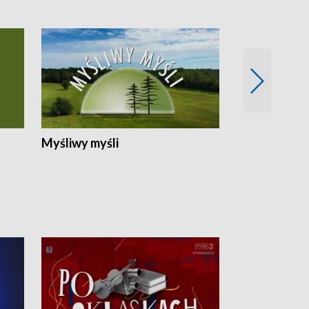
Myśliwy myśli
Spotkania z 