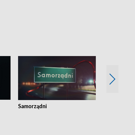
Samorządni
Wspólna sp