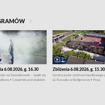
OGRAMÓW
ia 6.08.2026, g. 16.30
Zbliżenia 6.08.2026, g. 15.30
żar na Szwederowie – spalił się
Groźny pożar centrum handlowego 
ndlowy • Czwartek pod znakiem
ul. Kossaka w Bydgoszczy • Pesa
burz • Dobre prognozy dla
wyprodukuje nowoczesne,
 – rolnicy mogą liczyć na
energooszczędne pociągi dla Polregi
lony • Akcja porodowa na trasie
Zmiany w przepisach o pomocy
uń – pomógł policyjny patrol •
społecznej • Przed nami 10. jubileu
my na kolejną odsłonę programu
Festiwal Wisły