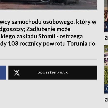
rowcy samochodu osobowego, który w
ydgoszczy; Zadłużenie może
iego zakładu Stomil - ostrzega
Z
ody 103 rocznicy powrotu Torunia do
UDOSTĘPNIJ NA X
Z