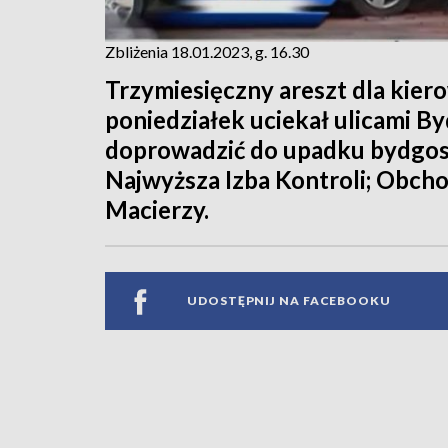
Zbliżenia 18.01.2023, g. 16.30
Trzymiesięczny areszt dla kie
poniedziałek uciekał ulicami B
doprowadzić do upadku bydgosk
Najwyższa Izba Kontroli; Obch
Macierzy.
UDOSTĘPNIJ NA FACEBOOKU